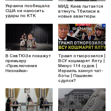
Украина пообещала
МИД: Киев пытается
США не наносить
втянуть Тбилиси в
удары по КТК
новые авантюры
В СевТЮЗе покажут
Трамп отморозился |
премьеру
ВСУ кошмарят Ялту |
«Приключения
Минус 114 судов |
Незнайки»
Израиль хакнул чат-
боты | Пашинян
сдулся?