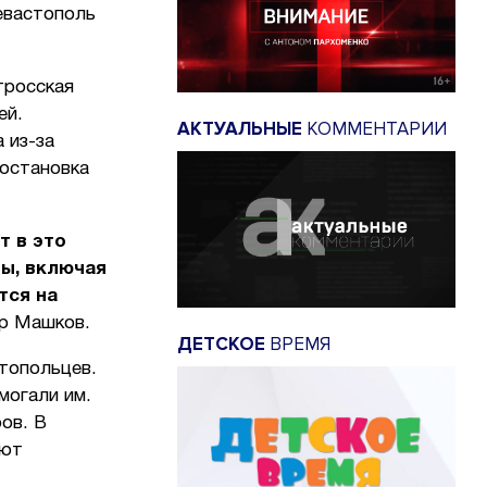
евастополь
тросская
ей.
АКТУАЛЬНЫЕ
КОММЕНТАРИИ
 из-за
постановка
т в это
ны, включая
тся на
ир Машков.
ДЕТСКОЕ
ВРЕМЯ
топольцев.
могали им.
ов. В
ают