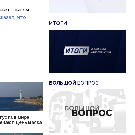
ьным опытом
казал, что
ИТОГИ
БОЛЬШОЙ
ВОПРОС
вгуста в мире
ечают День маяка