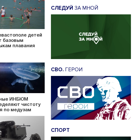
СЛЕДУЙ
ЗА МНОЙ
евастополе детей
т базовым
ыкам плавания
СВО.
ГЕРОИ
ные ИНБЮМ
еделяют чистоту
я по медузам
СПОРТ