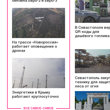
бензина Евро-2 и Евро-3
В Севастополе ве
QR-коды для
дешёвого топлива
На трассе «Новороссия»
работает оповещение о
дронах
Севастополь заку
технику для защи
леса от огня
Энергетики в Крыму
работают круглосуточно
ВСЕ САМОЕ-САМОЕ