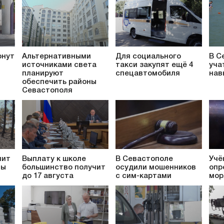
рнут
Альтернативными
Для социального
В С
источниками света
такси закупят ещё 4
уча
планируют
спецавтомобиля
нав
обеспечить районы
Севастополя
пит
Выплату к школе
В Севастополе
Учё
ты
большинство получит
осудили мошенников
опр
до 17 августа
с сим-картами
мор