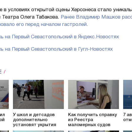
е в условиях открытой сцены Херсонеса стало уникал
в Театра Олега Табакова.
Ранее Владимир Машков расс
овало его перед началом гастролей.
ь на Первый Севастопольский в Яндекс.Новостях
ь на Первый Севастопольский в Гугл-Новостях
Е
ил
У школ и детсадов
Как получить справку
7 а
ой
дополнительно
из Реестра
отм
установят укрытия
маломерных судов