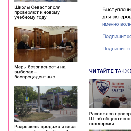
Школы Севастополя
Выступлени
проверяют к новому
для актеро
учебному году
именно волн
Подпишитес
Подпишитес
Меры безопасности на
ЧИТАЙТЕ
ТАКЖ
выборах –
беспрецедентные
Развожаев провер
Штаб общественн
поддержки
Разрешены продажа и ввоз