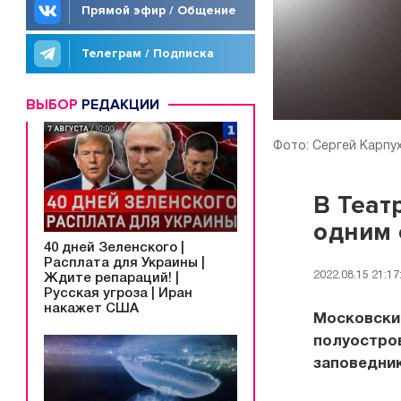
Прямой эфир / Общение
Телеграм / Подписка
ВЫБОР
РЕДАКЦИИ
Фото: Сергей Карпу
В Теат
одним 
40 дней Зеленского |
Расплата для Украины |
2022.08.15 21:17
Ждите репараций! |
Русская угроза | Иран
накажет США
Московский
полуостров
заповедник