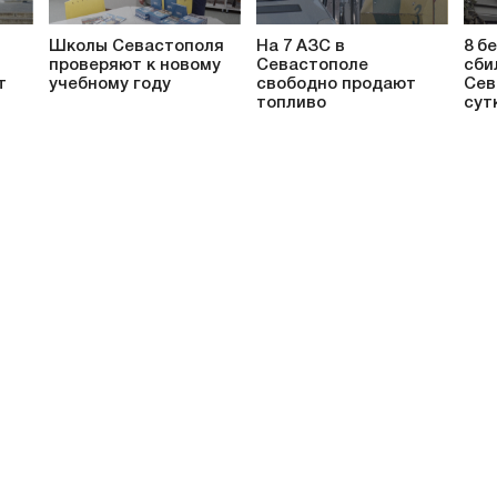
Школы Севастополя
На 7 АЗС в
8 б
проверяют к новому
Севастополе
сби
т
учебному году
свободно продают
Сев
топливо
сут