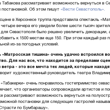
а Табакова рассматривает возможность вернуться в С
й постановкой. Об этом пишут
«Вести Севастополь».
сцене в Херсонесе труппа представила спектакль «Ма
 четыре вечера его увидели более шести тысяч зрител
для Севастополя было решено увеличить декорации, а
обавить к 1500 местам еще 150. При этом каждый раз 
ьной из-за погодных условий.
 «Матросская тишина» очень удачно встроился во
во. Для нас все, что находится за пределами сце
и ветра - это все мечта тех людей, которые находя
говорит художественный руководитель театра Владим
 «Табакерки» очень понравилось гостеприимство севас
ечает, что организаторы сопровождали артистов и по
же рассматривают возможность вернуться на полуостр
озможной постановки для следующих гастролей назыв
«Страсти по Бумбарашу».