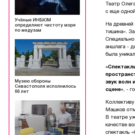
Театр Олег
с еще одно
Учёные ИНБЮМ
На древней 
определяют чистоту моря
по медузам
тишина». За
Специально 
аншлага - д
была уникал
«Спектакль
пространст
Музею обороны
звук волн 
Севастополя исполнилось
сцене»
, - 
66 лет
Коллективу
Машков отм
В театре у
качестве в
спектакль 