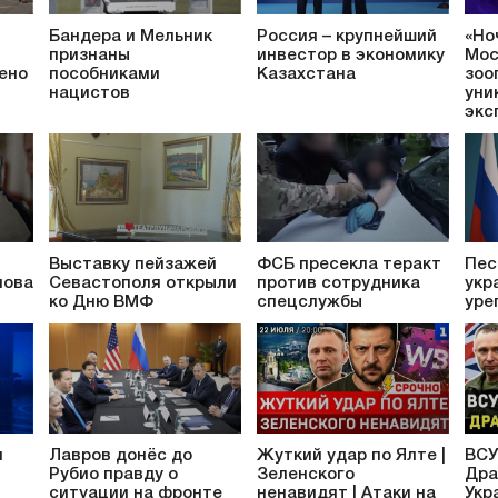
Бандера и Мельник
Россия – крупнейший
«Но
признаны
инвестор в экономику
Мос
ено
пособниками
Казахстана
зоо
нацистов
уни
экс
Выставку пейзажей
ФСБ пресекла теракт
Пес
лова
Севастополя открыли
против сотрудника
укр
ко Дню ВМФ
спецслужбы
уре
л
Лавров донёс до
Жуткий удар по Ялте |
ВСУ
Рубио правду о
Зеленского
Дра
ситуации на фронте
ненавидят | Атаки на
Укр