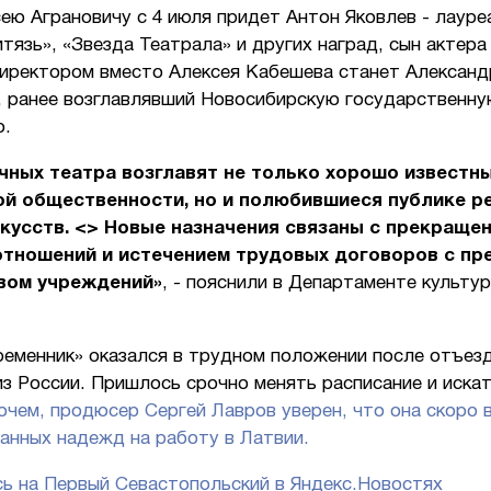
ею Аграновичу с 4 июля придет Антон Яковлев - лауре
тязь», «Звезда Театрала» и других наград, сын актер
Директором вместо Алексея Кабешева станет Александ
, ранее возглавлявший Новосибирскую государственну
ю.
чных театра возглавят не только хорошо известн
ой общественности, но и полюбившиеся публике р
кусств. <> Новые назначения связаны с прекраще
отношений и истечением трудовых договоров с пр
вом учреждений»
, - пояснили в Департаменте культу
ременник» оказался в трудном положении после отъез
з России. Пришлось срочно менять расписание и искат
очем, продюсер Сергей Лавров уверен, что она скоро в
анных надежд на работу в Латвии.
ь на Первый Севастопольский в Яндекс.Новостях