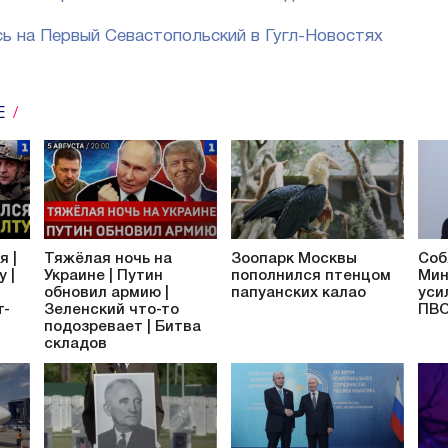
ь на Первый Севастопольский в Гугл-Новостях
Е
я |
Тяжёлая ночь на
Зоопарк Москвы
Соб
 |
Украине | Путин
пополнился птенцом
Мин
обновил армию |
папуанских калао
уси
т-
Зеленский что-то
ПВ
подозревает | Битва
складов