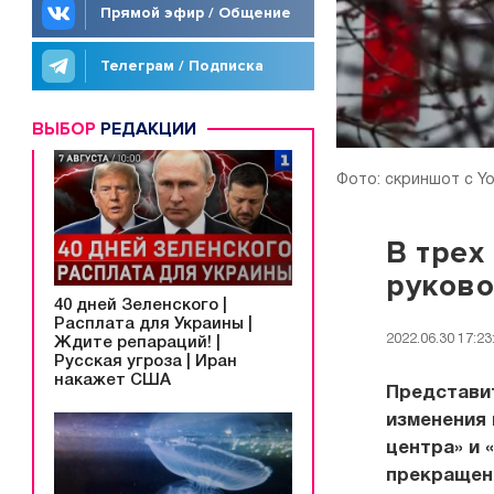
Прямой эфир / Общение
Телеграм / Подписка
ВЫБОР
РЕДАКЦИИ
Фото: скриншот с Y
В трех
руково
40 дней Зеленского |
Расплата для Украины |
2022.06.30 17:23
Ждите репараций! |
Русская угроза | Иран
накажет США
Представи
изменения 
центра» и 
прекращен