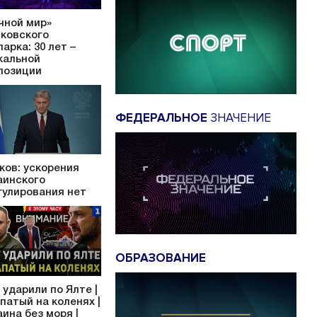
чной мир»
ковского
парка: 30 лет –
кальной
позиции
ФЕДЕРАЛЬНОЕ
ЗНАЧЕНИЕ
ков: ускорения
аинского
гулирования нет
ОБРАЗОВАНИЕ
 ударили по Ялте |
патый на коленях |
аина без моря |