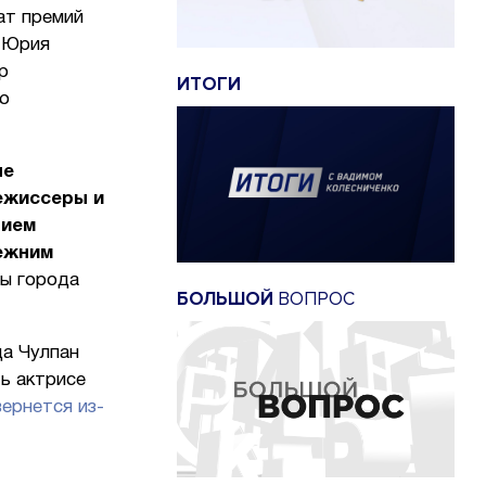
ат премий
а Юрия
р
ИТОГИ
ю
ые
ежиссеры и
нием
ежним
ры города
БОЛЬШОЙ
ВОПРОС
да Чулпан
ь актрисе
ернется из-