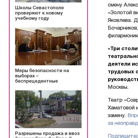
смену Алекс
Школы Севастополя
«Золотой ви
проверяют к новому
учебному году
Яковлева. 
Бочарников
филармони
«Три столи
театральн
деятели ис
Меры безопасности на
трудовых 
выборах –
руководст
беспрецедентные
Москвы.
Театр «Сов
Хаматовой и
замену.
Впр
за неоправд
Разрешены продажа и ввоз
Подпишитес