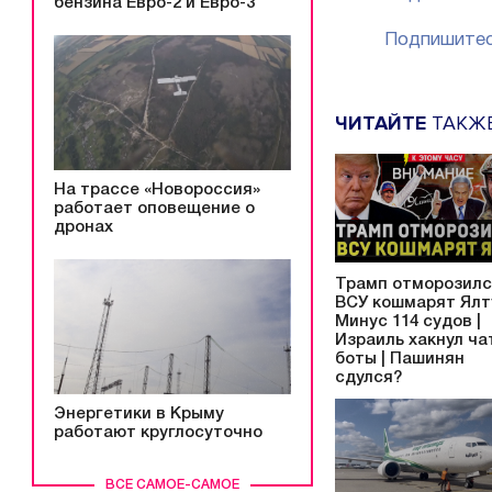
бензина Евро-2 и Евро-3
Подпишитес
ЧИТАЙТЕ
ТАКЖ
На трассе «Новороссия»
работает оповещение о
дронах
Трамп отморозилс
ВСУ кошмарят Ялту
Минус 114 судов |
Израиль хакнул ча
боты | Пашинян
сдулся?
Энергетики в Крыму
работают круглосуточно
ВСЕ САМОЕ-САМОЕ