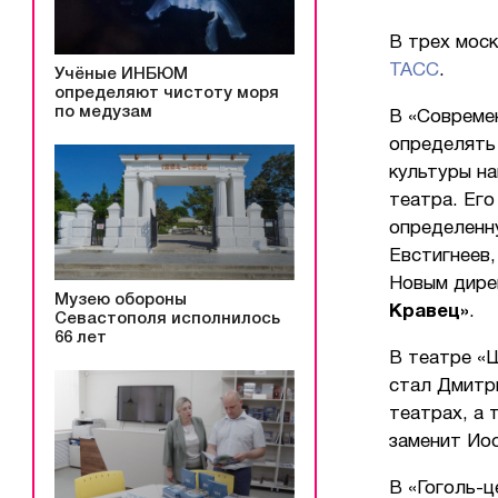
В трех мос
ТАСС
.
Учёные ИНБЮМ
определяют чистоту моря
по медузам
В «Совреме
определять
культуры на
театра. Его
определенну
Евстигнеев,
Новым дире
Музею обороны
Кравец»
.
Севастополя исполнилось
66 лет
В театре «
стал Дмитри
театрах, а 
заменит Ио
В «Гоголь-ц