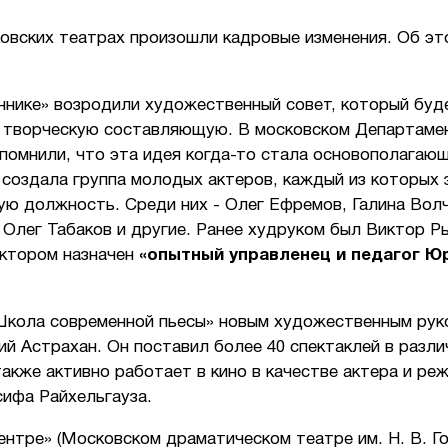
ковских театрах произошли кадровые изменения. Об э
ннике» возродили художественный совет, который буд
 творческую составляющую. В московском Департаме
помнили, что эта идея когда-то стала основополагаю
 создала группа молодых актеров, каждый из которых 
ю должность. Среди них - Олег Ефремов, Галина Волч
 Олег Табаков и другие. Ранее худруком был Виктор Р
ктором назначен
«опытный управленец и педагог Ю
Школа современной пьесы» новым художественным ру
й Астрахан. Он поставил более 40 спектаклей в разли
также активно работает в кино в качестве актера и ре
сифа Райхельгауза.
ентре» (Московском драматическом театре им. Н. В. Го