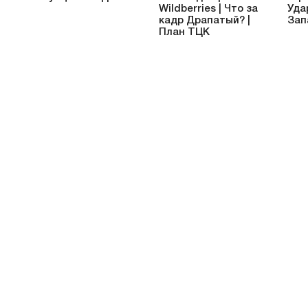
Wildberries | Что за
Уда
кадр Драпатый? |
Зап
План ТЦК