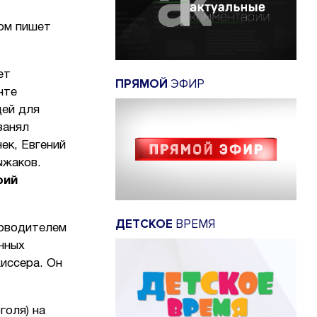
том пишет
ет
ПРЯМОЙ
ЭФИР
нте
щей для
занял
ек, Евгений
ыжаков.
рий
ДЕТСКОЕ
ВРЕМЯ
ководителем
чных
жиссера. Он
голя) на