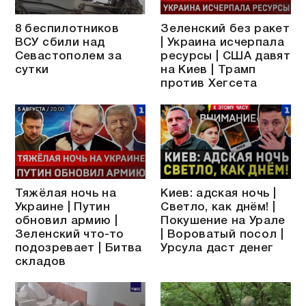
8 беспилотников
Зеленский без ракет
ВСУ сбили над
| Украина исчерпала
Севастополем за
ресурсы | США давят
сутки
на Киев | Трамп
против Хегсета
Тяжёлая ночь на
Киев: адская ночь |
Украине | Путин
Светло, как днём! |
обновил армию |
Покушение на Урале
Зеленский что-то
| Вороватый посол |
подозревает | Битва
Урсула даст денег
складов