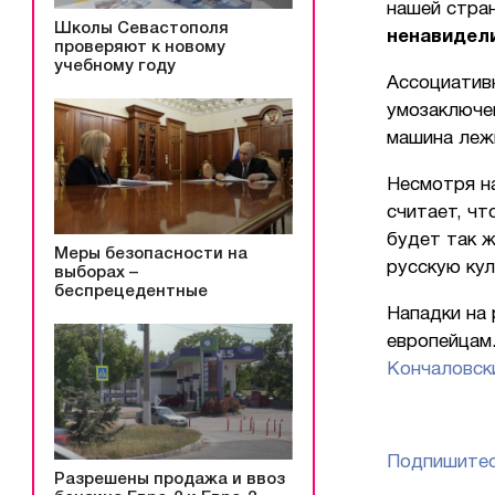
нашей стра
Школы Севастополя
ненавидел
проверяют к новому
учебному году
Ассоциативн
умозаключен
машина лежи
Несмотря н
считает, чт
будет так ж
Меры безопасности на
русскую кул
выборах –
беспрецедентные
Нападки на 
европейцам
Кончаловск
Подпишитес
Разрешены продажа и ввоз