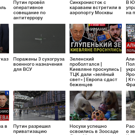
Путин провёл
Синхронисток с
В Ю
оль
оперативное
караваем встретили в
упр
совещание по
аэропорту Москвы
на 
антитеррору
тказ
Поражены 3 сухогруза
Зеленский
Али
военного назначения
проболтался |
Пол
для ВСУ
Киевляне проснулись |
укр
ТЦК дали «зелёный
Яро
свет» | Европа сдаст
| К
беженцев
Фра
а в
Путин разрешил
Носухи успешно
Рас
приватизацию
освоились в Зоосаде
о з