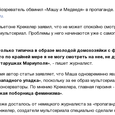
бозреватель обвинил «Машу и Медведя» в пропаганде.
u.
льетоне Крекелер заявил, что не может спокойно смот
мультсериал. Проблемы у него начинаются уже с само
только типична в образе молодой домохозяйки с 
то по крайней мере я не могу смотреть на нее, не 
старушках Мариуполя»
, - пишет журналист.
мя автор статьи заявляет, что Маша одновременно яв
западного упадка»
, поскольку за ее образ мультсери
онсерваторы. По мнению Крекелера, главная героиня -
ская поборница феминизма»
.
же досталось от немецкого журналиста за «пропаганд
рекелер, создатели мультсериала специально сделали