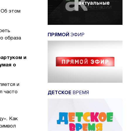
 Об этом
реть
ПРЯМОЙ
ЭФИР
го образа
фартуком и
думая о
ляется и
ДЕТСКОЕ
ВРЕМЯ
ал часто
у». Как
 символ