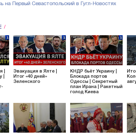
ь на Первый Севастопольский в Гугл-Новостях
Е
я |
Эвакуация в Ялте |
КНДР бьёт Украину |
Ито
 |
Итог «40 дней»
Блокада портов
Кол
Зеленского
Одессы | Секретный
авг
т-
план Ирана | Ракетный
голод Киева