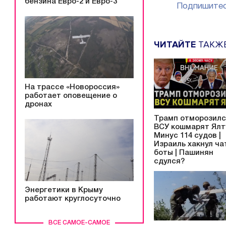
бензина Евро-2 и Евро-3
Подпишитес
ЧИТАЙТЕ
ТАКЖ
На трассе «Новороссия»
работает оповещение о
дронах
Трамп отморозилс
ВСУ кошмарят Ялту
Минус 114 судов |
Израиль хакнул ча
боты | Пашинян
сдулся?
Энергетики в Крыму
работают круглосуточно
ВСЕ САМОЕ-САМОЕ