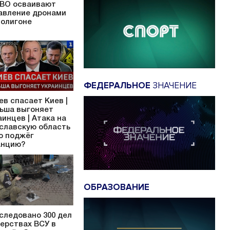
ВО осваивают
авление дронами
полигоне
ФЕДЕРАЛЬНОЕ
ЗНАЧЕНИЕ
ев спасает Киев |
ьша выгоняет
аинцев | Атака на
славскую область
то поджёг
нцию?
ОБРАЗОВАНИЕ
следовано 300 дел
верствах ВСУ в