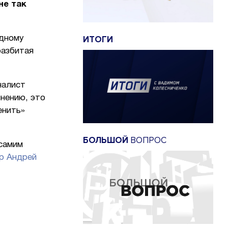
не так
ИТОГИ
одному
разбитая
налист
мнению, это
енить»
БОЛЬШОЙ
ВОПРОС
 самим
р Андрей