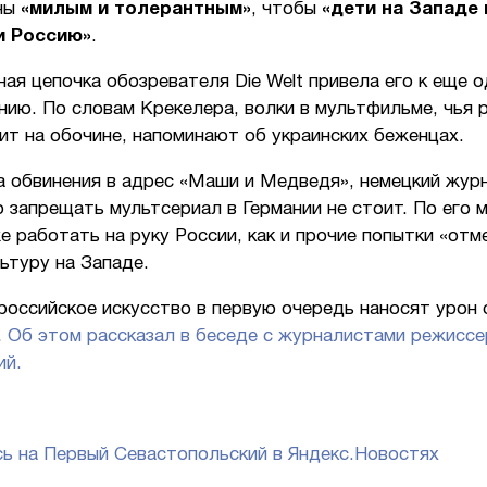
ны
«милым и толерантным»
, чтобы
«дети на Западе 
и Россию»
.
ая цепочка обозревателя Die Welt привела его к еще 
ию. По словам Крекелера, волки в мультфильме, чья 
т на обочине, напоминают об украинских беженцах.
а обвинения в адрес «Маши и Медведя», немецкий жур
о запрещать мультсериал в Германии не стоит. По его 
е работать на руку России, как и прочие попытки «отм
ьтуру на Западе.
российское искусство в первую очередь наносят урон
.
Об этом рассказал в беседе с журналистами режиссе
ий.
ь на Первый Севастопольский в Яндекс.Новостях