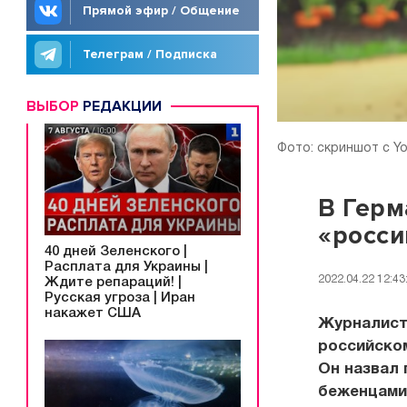
Прямой эфир / Общение
Телеграм / Подписка
ВЫБОР
РЕДАКЦИИ
Фото: скриншот с 
В Герм
«росси
40 дней Зеленского |
Расплата для Украины |
2022.04.22 12:43
Ждите репараций! |
Русская угроза | Иран
накажет США
Журналист 
российско
Он назвал 
беженцами