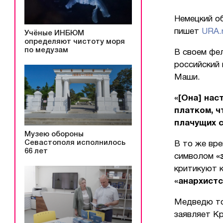
Немецкий о
пишет
URA.r
Учёные ИНБЮМ
определяют чистоту моря
по медузам
В своем фе
российский 
Маши.
«[Она] нас
платком, ч
плачущих 
Музею обороны
Севастополя исполнилось
В то же вре
66 лет
символом
«
критикуют к
«анархист
Медведю то
заявляет К