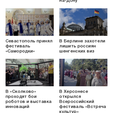
на-Дону
Севастополь принял
В Берлине захотели
фестиваль
лишить россиян
«Самородки»
шенгенских виз
В «Сколково»
В Херсонесе
проходят бои
открылся
роботов и выставка
Всероссийский
инноваций
фестиваль «Встреча
культур»