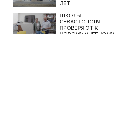
Прямой эфир / Сюжеты
Прямой эфир / Общение
Телеграм / Подписка
ВЫБОР
РЕДАКЦИИ
40 ДНЕЙ ЗЕЛЕНСКОГО
| РАСПЛАТА ДЛЯ
УКРАИНЫ | ЖДИТЕ
РЕПАРАЦИЙ! |
РУССКАЯ УГРОЗА |
ИРАН НАКАЖЕТ США