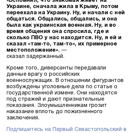
«Вспомнил, что знакомая живёт на
Украине, сначала жила в Крыму, потом
переехала на Украину. Ну, и начали с ней
общаться. Общались, общались, и она
была как украинская военная. Ну, и во
время общения она спросила, где и
сколько ПВО у нас находится. Ну, я ей и
сказал «там-то, там-то», их примерное
местоположение»
, —
сказал задержанный.
Кроме того, диверсанты передавали
данные врагу о российских
военнослужащих. В отношении фигурантов
возбуждены уголовные дела по статье о
государственной измене. Они находятся
под стражей и дают признательные
показания. Злоумышленникам грозит
наказание вплоть до пожизненного
заключения.
Подпишитесь на Первый Севастопольский в