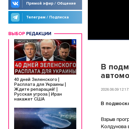
Прямой эфир / Общение
Телеграм / Подписка
ВЫБОР
РЕДАКЦИИ
В подм
автом
40 дней Зеленского |
Расплата для Украины |
Ждите репараций! |
2026.06.09 12:17
Русская угроза | Иран
накажет США
В подмоск
Взрыв прогр
Колдунова 