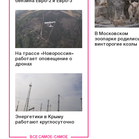
бензина Евро-2 и Евро-3
В Московском
зоопарке родилис
винторогие козлы
На трассе «Новороссия»
работает оповещение о
дронах
Энергетики в Крыму
работают круглосуточно
ВСЕ САМОЕ-САМОЕ