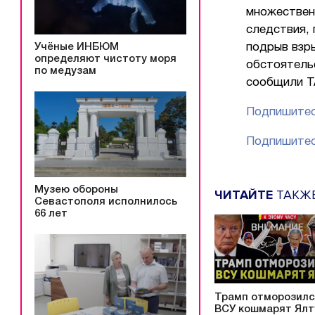
множествен
следствия,
Учёные ИНБЮМ
подрыв взр
определяют чистоту моря
обстоятель
по медузам
сообщили Т
Подпишитес
Подпишитес
Музею обороны
ЧИТАЙТЕ
ТАКЖ
Севастополя исполнилось
66 лет
Трамп отморозилс
ВСУ кошмарят Ялту