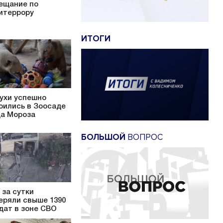
ещание по
итеррору
ИТОГИ
ухи успешно
оились в Зоосаде
а Мороза
БОЛЬШОЙ
ВОПРОС
 за сутки
еряли свыше 1390
дат в зоне СВО