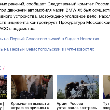
ных ранений, сообщает Следственный комитет России.
 при движении автомобиля марки BMW X3 был осущест
ывного устройства. Возбуждено уголовное дело. Расс
ств инцидента контролирует Прокуратура Московской
АСС в ведомстве.
ь на Первый Севастопольский в Яндекс.Новостях
ь на Первый Севастопольский в Гугл-Новостях
Е
я |
Крымчанин выплатит
Армия России
Пут
 |
штраф за призывы к
установила контроль
опе