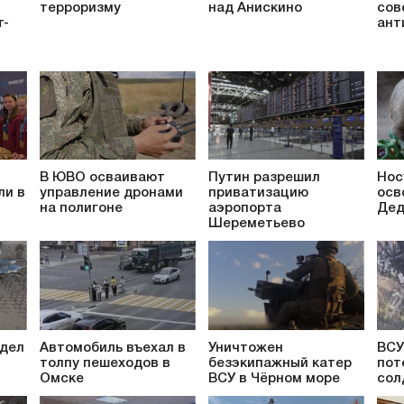
терроризму
над Анискино
сов
т-
ант
В ЮВО осваивают
Путин разрешил
Нос
ли в
управление дронами
приватизацию
осв
на полигоне
аэропорта
Дед
Шереметьево
 дел
Автомобиль въехал в
Уничтожен
ВСУ
толпу пешеходов в
безэкипажный катер
пот
Омске
ВСУ в Чёрном море
сол