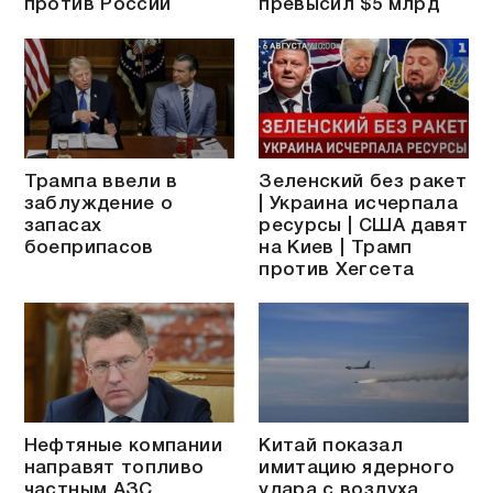
против России
превысил $5 млрд
Трампа ввели в
Зеленский без ракет
заблуждение о
| Украина исчерпала
запасах
ресурсы | США давят
боеприпасов
на Киев | Трамп
против Хегсета
Нефтяные компании
Китай показал
направят топливо
имитацию ядерного
частным АЗС
удара с воздуха