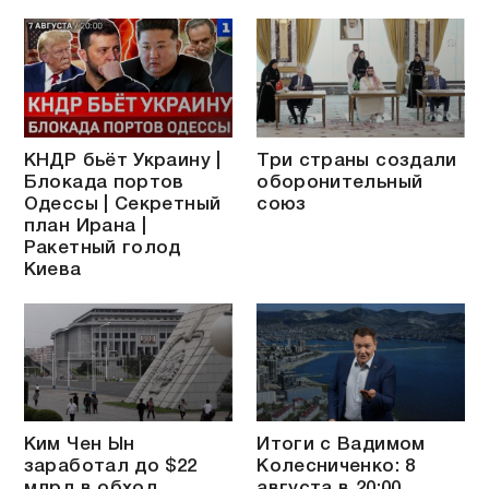
КНДР бьёт Украину |
Три страны создали
Блокада портов
оборонительный
Одессы | Секретный
союз
план Ирана |
Ракетный голод
Киева
Ким Чен Ын
Итоги с Вадимом
заработал до $22
Колесниченко: 8
млрд в обход
августа в 20:00