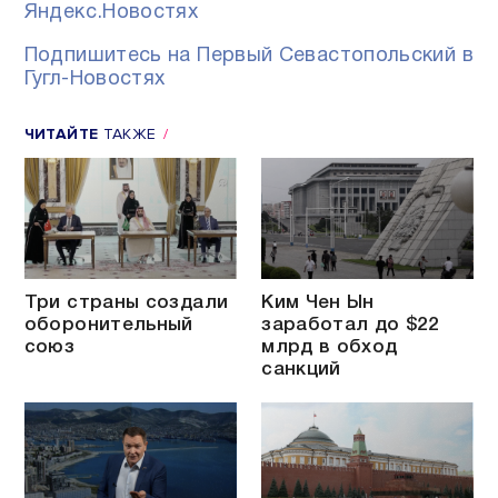
Яндекс.Новостях
Подпишитесь на Первый Севастопольский в
Гугл-Новостях
ЧИТАЙТЕ
ТАКЖЕ
Три страны создали
Ким Чен Ын
оборонительный
заработал до $22
союз
млрд в обход
санкций