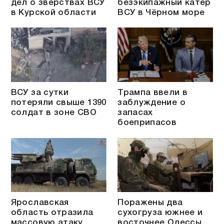
дел о зверствах ВСУ
безэкипажный катер
в Курской области
ВСУ в Чёрном море
ВСУ за сутки
Трампа ввели в
потеряли свыше 1390
заблуждение о
солдат в зоне СВО
запасах
боеприпасов
Ярославская
Поражены два
область отразила
сухогруза южнее и
массовую атаку
восточнее Одессы