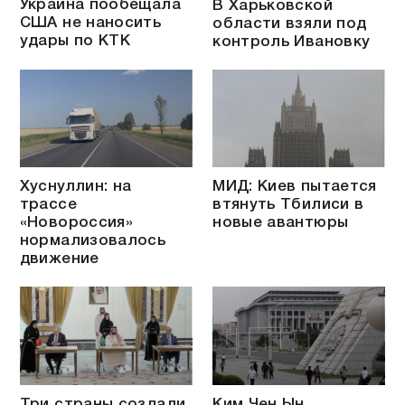
Украина пообещала
В Харьковской
США не наносить
области взяли под
удары по КТК
контроль Ивановку
Хуснуллин: на
МИД: Киев пытается
трассе
втянуть Тбилиси в
«Новороссия»
новые авантюры
нормализовалось
движение
Три страны создали
Ким Чен Ын