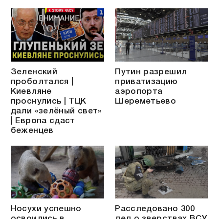
Зеленский
Путин разрешил
проболтался |
приватизацию
Киевляне
аэропорта
проснулись | ТЦК
Шереметьево
дали «зелёный свет»
| Европа сдаст
беженцев
Носухи успешно
Расследовано 300
освоились в
дел о зверствах ВСУ