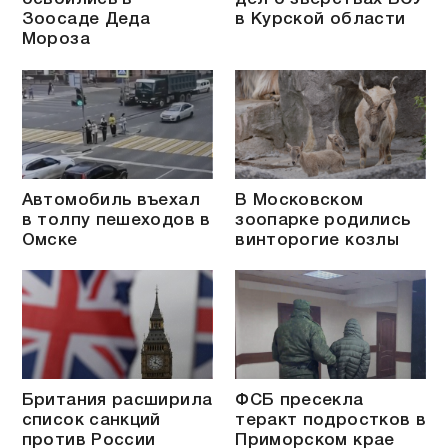
Зоосаде Деда
в Курской области
Мороза
Автомобиль въехал
В Московском
в толпу пешеходов в
зоопарке родились
Омске
винторогие козлы
Британия расширила
ФСБ пресекла
список санкций
теракт подростков в
против России
Приморском крае