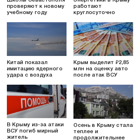
Школы Севастополя
Энергетики в Крыму
проверяют к новому
работают
учебному году
круглосуточно
Китай показал
Крым выделит ₽2,85
имитацию ядерного
млн на оценку авто
удара с воздуха
после атак ВСУ
В Крыму из-за атаки
Осень в Крыму стала
ВСУ погиб мирный
теплее и
житель
продолжительнее