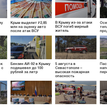
В Крыму из-за атаки
му
Крым выделит ₽2,85
Осе
ВСУ погиб мирный
млн на оценку авто
теп
житель
после атак ВСУ
про
ск
Бензин АИ-92 в Крыму
5 августа в
Пас
 с
подешевел до 100
Севастополе –
нап
рублей за литр
высокая пожарная
пер
опасность