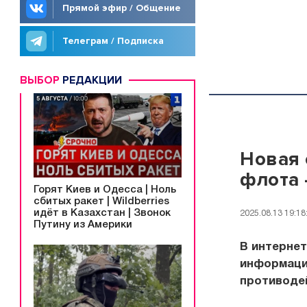
Прямой эфир / Общение
Телеграм / Подписка
ВЫБОР
РЕДАКЦИИ
Новая 
флота
Горят Киев и Одесса | Ноль
сбитых ракет | Wildberries
идёт в Казахстан | Звонок
2025.08.13 19:18
Путину из Америки
В интерне
информаци
противоде