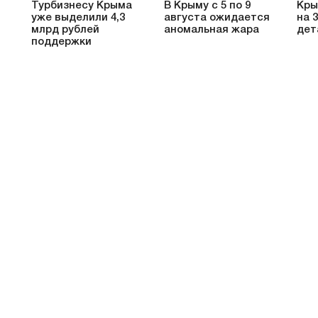
Турбизнесу Крыма
В Крыму с 5 по 9
Кры
уже выделили 4,3
августа ожидается
на 
млрд рублей
аномальная жара
дет
поддержки