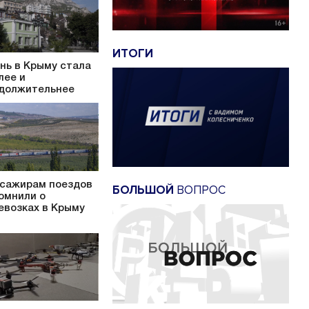
ИТОГИ
нь в Крыму стала
лее и
должительнее
сажирам поездов
БОЛЬШОЙ
ВОПРОС
омнили о
евозках в Крыму