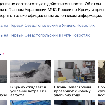
дения не соответствуют действительности. Об этом
ли в Главном Управлении МЧС России по Крыму и приз
верять только официальным источникам информации.
ь на Первый Севастопольский в Яндекс.Новостях
ь на Первый Севастопольский в Гугл-Новостях
Е
В Крыму ожидается
Школы Севастополя
Пор
усиление ветра 7 и 8
проверяют к новому
сух
музе
августа
учебному году
вос