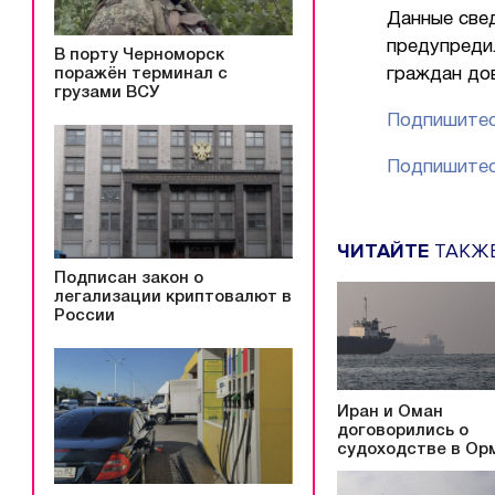
Данные све
предупреди
В порту Черноморск
поражён терминал с
граждан до
грузами ВСУ
Подпишитес
Подпишитес
ЧИТАЙТЕ
ТАКЖ
Подписан закон о
легализации криптовалют в
России
Иран и Оман
договорились о
судоходстве в Ор