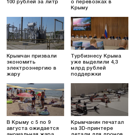
100 рублей за литр
о перевозках в
Крыму
Крымчан призвали
Турбизнесу Крыма
экономить
уже выделили 4,3
электроэнергию в
млрд рублей
жару
поддержки
В Крыму с 5 по 9
Крымчанин печатал
августа ожидается
на 3D-принтере
аномальная жара
детали для дронов