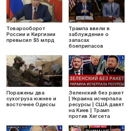
Товарооборот
Трампа ввели в
России и Киргизии
заблуждение о
превысил $5 млрд
запасах
боеприпасов
Поражены два
Зеленский без ракет
сухогруза южнее и
| Украина исчерпала
восточнее Одессы
ресурсы | США давят
на Киев | Трамп
против Хегсета