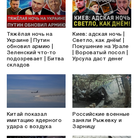
Тяжёлая ночь на
Киев: адская ночь |
Украине | Путин
Светло, как днём! |
обновил армию |
Покушение на Урале
Зеленский что-то
| Вороватый посол |
подозревает | Битва
Урсула даст денег
складов
Китай показал
Российские военные
имитацию ядерного
заняли Рыжевку и
удара с воздуха
Зарницу