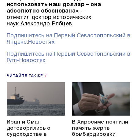
использовать наш доллар – она
абсолютно обоснована»
, –
отметил доктор исторических
наук Александр Рябцев.
Подпишитесь на Первый Севастопольский в
Яндекс.Новостях
Подпишитесь на Первый Севастопольский в
Гугл-Новостях
ЧИТАЙТЕ
ТАКЖЕ
Иран и Оман
В Хиросиме почтили
договорились о
память жертв
судоходстве в
бомбардировки