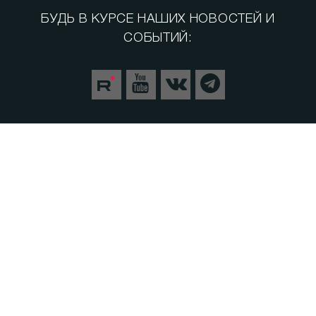
БУДЬ В КУРСЕ НАШИХ НОВОСТЕЙ И
СОБЫТИЙ:
Спорт
Теория заговора
СВО. Герои
Следуй за мной
Пульс Города
Прямой эфир
Медицина