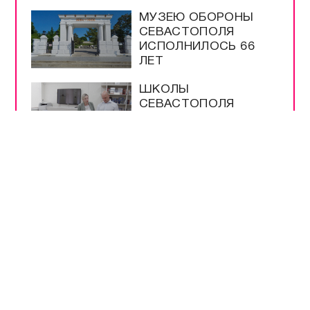
МУЗЕЮ ОБОРОНЫ
СЕВАСТОПОЛЯ
ИСПОЛНИЛОСЬ 66
ЛЕТ
ШКОЛЫ
СЕВАСТОПОЛЯ
ПРОВЕРЯЮТ К
НОВОМУ УЧЕБНОМУ
ГОДУ
МЕРЫ
БЕЗОПАСНОСТИ НА
ВЫБОРАХ –
БЕСПРЕЦЕДЕНТНЫЕ
РАЗРЕШЕНЫ
ПРОДАЖА И ВВОЗ
БЕНЗИНА ЕВРО-2 И
ЕВРО-3