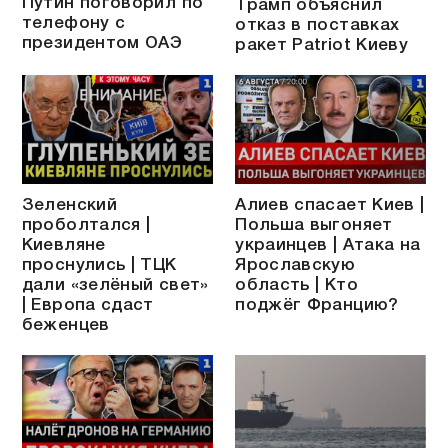
Путин поговорил по
Трамп объяснил
телефону с
отказ в поставках
президентом ОАЭ
ракет Patriot Киеву
Зеленский
Алиев спасает Киев |
проболтался |
Польша выгоняет
Киевляне
украинцев | Атака на
проснулись | ТЦК
Ярославскую
дали «зелёный свет»
область | Кто
| Европа сдаст
поджёг Францию?
беженцев