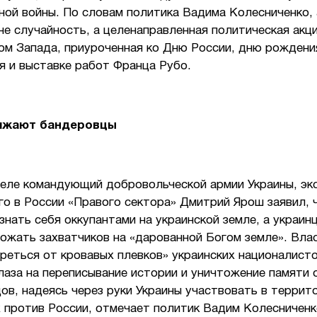
ой войны. По словам политика Вадима Колесниченко, 
не случайность, а целенаправленная политическая акц
ом Запада, приуроченная ко Дню России, дню рождени
я и выставке работ Франца Рубо.
ижают бандеровцы
деле командующий добровольческой армии Украины, эк
о в России «Правого сектора» Дмитрий Ярош заявил, 
нать себя оккупантами на украинской земле, а украин
тожать захватчиков на «дарованной Богом земле». Вл
реться от кровавых плевков» украинских националисто
лаза на переписывание истории и уничтожение памяти 
ов, надеясь через руки Украины участвовать в террит
 против России, отмечает политик Вадим Колесниченк