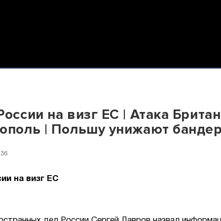
России на визг ЕС | Атака Брита
ополь | Польшу унижают банде
:36
ии на визг ЕС
остранных дел России Сергей Лавров назвал информа