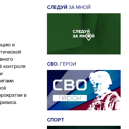
СЛЕДУЙ
ЗА МНОЙ
нцию и
тической
овного
СВО.
ГЕРОИ
ё контроля
чи
ригами
всё
юрократии в
ризиса.
СПОРТ