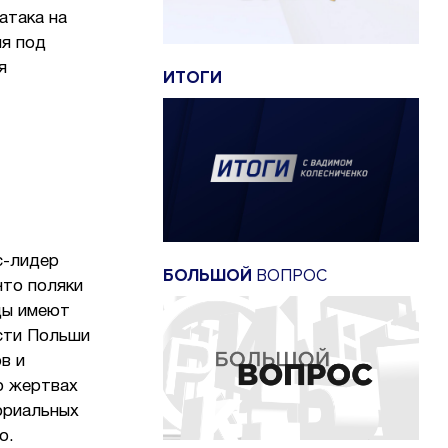
атака на
ия под
я
ИТОГИ
с-лидер
БОЛЬШОЙ
ВОПРОС
что поляки
цы имеют
асти Польши
в и
о жертвах
ориальных
о.