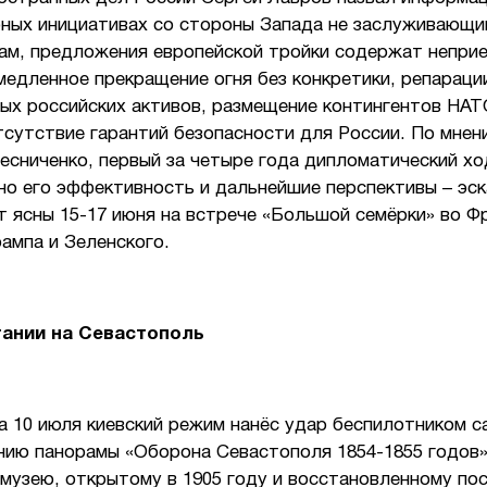
рных инициативах со стороны Запада не заслуживающи
вам, предложения европейской тройки содержат непри
медленное прекращение огня без конкретики, репарации
ых российских активов, размещение контингентов НАТ
тсутствие гарантий безопасности для России. По мнен
есниченко, первый за четыре года дипломатический хо
но его эффективность и дальнейшие перспективы – эск
т ясны 15-17 июня на встрече «Большой семёрки» во Ф
ампа и Зеленского.
тании на Севастополь
на 10 июля киевский режим нанёс удар беспилотником 
анию панорамы «Оборона Севастополя 1854-1855 годов»
музею, открытому в 1905 году и восстановленному по