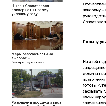
Отечественн
Школы Севастополя
панораму – 
проверяют к новому
учебному году
руководств
Севастопол
Польшу ун
Меры безопасности на
выборах –
На этой не
беспрецедентные
запрещённог
должны приз
право унич
готовы «уте
закрывать г
своих народ
Разрешены продажа и ввоз
завоеваниях