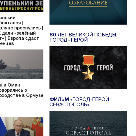
енский
болтался |
вляне проснулись |
 дали «зелёный
80
ЛЕТ ВЕЛИКОЙ ПОБЕДЫ:
т» | Европа сдаст
ГОРОД–ГЕРОЙ
енцев
н и Оман
оворились о
оходстве в Ормузе
ФИЛЬМ
«ГОРОД-ГЕРОЙ
СЕВАСТОПОЛЬ»