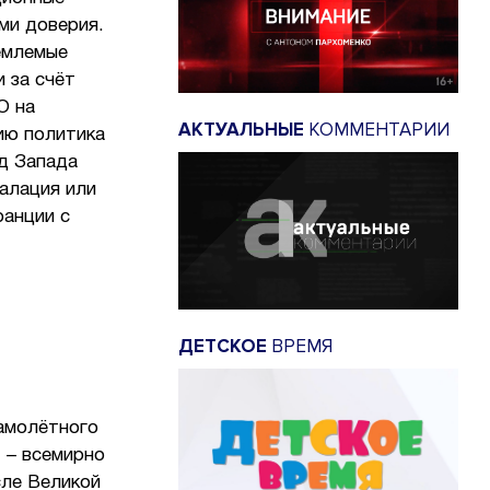
ми доверия.
емлемые
 за счёт
О на
АКТУАЛЬНЫЕ
КОММЕНТАРИИ
ию политика
д Запада
алация или
ранции с
ДЕТСКОЕ
ВРЕМЯ
самолётного
 – всемирно
сле Великой