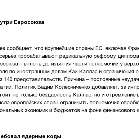
нутри Евросоюза
imes сообщает, что крупнейшие страны ЕС, включая Фра
всерьёз прорабатывают радикальную реформу диплома
осоюза – вплоть до изъятия части полномочий у верх
еля по иностранным делам Каи Каллас и ограничения е
з 140 представительств. Причина – постоянные неуда
атии. Политик Вадим Колесниченко добавляет, за инт
оит не только бездарность Каллас, но и стремление 
исла европейских стран ограничить полномочия евроб
иональных экономик и бюджетов на фоне финансового к
ребовал ядерные коды