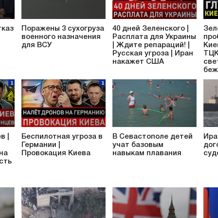
тказ
Поражены 3 сухогруза
40 дней Зеленского |
Зел
военного назначения
Расплата для Украины
про
для ВСУ
| Ждите репараций! |
Кие
Русская угроза | Иран
ТЦК
накажет США
све
беж
в |
Беспилотная угроза в
В Севастополе детей
Ира
Германии |
учат базовым
дог
 на
Провокация Киева
навыкам плавания
суд
сть