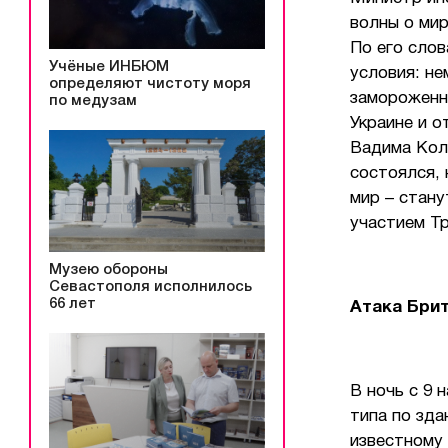
волны о ми
По его сло
Учёные ИНБЮМ
условия: не
определяют чистоту моря
замороженн
по медузам
Украине и о
Вадима Кол
состоялся, 
мир – стану
участием Тр
Музею обороны
Севастополя исполнилось
66 лет
Атака Бри
В ночь с 9 
типа по зд
известному 