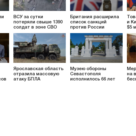
ли
ВСУ за сутки
Британия расширила
Тов
потеряли свыше 1390
список санкций
и К
солдат в зоне СВО
против России
$5 
Ярославская область
Музею обороны
Мер
отразила массовую
Севастополя
на 
сов
атаку БПЛА
исполнилось 66 лет
бес