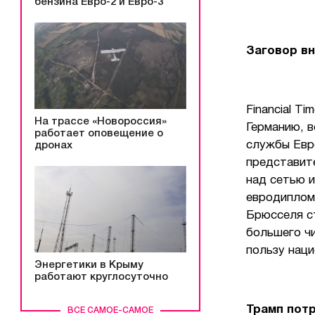
бензина Евро-2 и Евро-3
Заговор в
Financial T
На трассе «Новороссия»
Германию, 
работает оповещение о
службы Евр
дронах
представит
над сетью и
евродиплом
Брюсселя ст
большего ч
пользу нац
Энергетики в Крыму
работают круглосуточно
Трамп пот
ВСЕ САМОЕ-САМОЕ