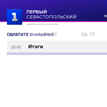
ПЕРВЫЙ
СЕВАСТОПОЛЬСКИЙ
П
ФЕДЕРАЛЬНОЕ ЗНАЧЕНИЕ
ОБРАТИТЕ
ВНИМАНИЕ
Пн, 11
Вт, 12
Ср, 13
Итоги
20:45
Си загнал Трампа в угол | Иран идёт ва-банк | «Сарм