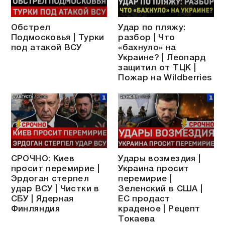
Обстрел
Удар по пляжу:
Подмосковья | Турки
разбор | Что
под атакой ВСУ
«бахнуло» на
Украине? | Леопард
защитил от ТЦК |
Пожар на Wildberries
СРОЧНО: Киев
Удары возмездия |
просит перемирие |
Украина просит
Эрдоган стерпел
перемирие |
удар ВСУ | Чистки в
Зеленский в США |
СБУ | Ядерная
ЕС продаст
Финляндия
краденое | Рецепт
Токаева