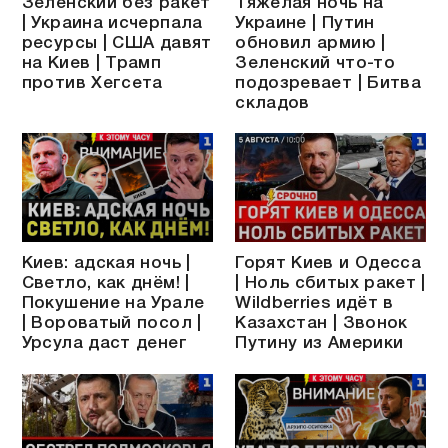
Зеленский без ракет
Тяжёлая ночь на
| Украина исчерпала
Украине | Путин
ресурсы | США давят
обновил армию |
на Киев | Трамп
Зеленский что-то
против Хегсета
подозревает | Битва
складов
Киев: адская ночь |
Горят Киев и Одесса
Светло, как днём! |
| Ноль сбитых ракет |
Покушение на Урале
Wildberries идёт в
| Вороватый посол |
Казахстан | Звонок
Урсула даст денег
Путину из Америки