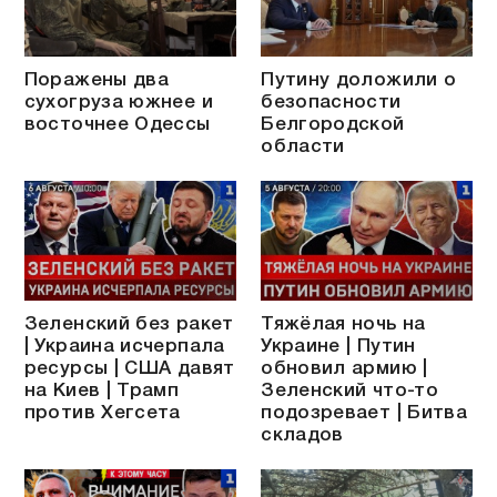
Поражены два
Путину доложили о
сухогруза южнее и
безопасности
восточнее Одессы
Белгородской
области
Зеленский без ракет
Тяжёлая ночь на
| Украина исчерпала
Украине | Путин
ресурсы | США давят
обновил армию |
на Киев | Трамп
Зеленский что-то
против Хегсета
подозревает | Битва
складов