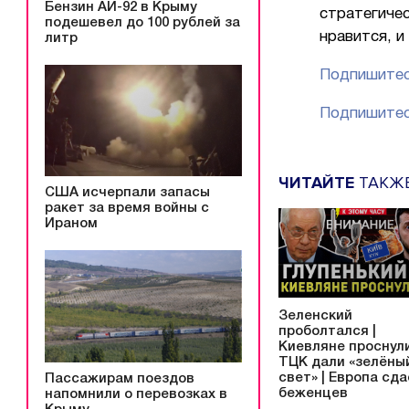
Бензин АИ-92 в Крыму
стратегиче
подешевел до 100 рублей за
нравится, и
литр
Подпишитес
Подпишитес
ЧИТАЙТЕ
ТАКЖ
США исчерпали запасы
ракет за время войны с
Ираном
Зеленский
проболтался |
Киевляне проснули
ТЦК дали «зелёны
свет» | Европа сд
Пассажирам поездов
беженцев
напомнили о перевозках в