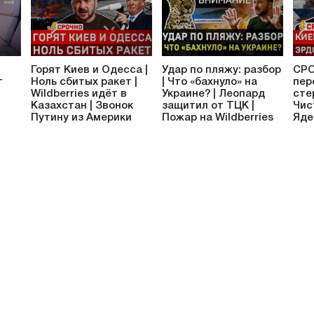
Горят Киев и Одесса |
Удар по пляжу: разбор
СРО
т
Ноль сбитых ракет |
| Что «бахнуло» на
пер
Wildberries идёт в
Украине? | Леопард
сте
Казахстан | Звонок
защитил от ТЦК |
Чис
Путину из Америки
Пожар на Wildberries
Яде