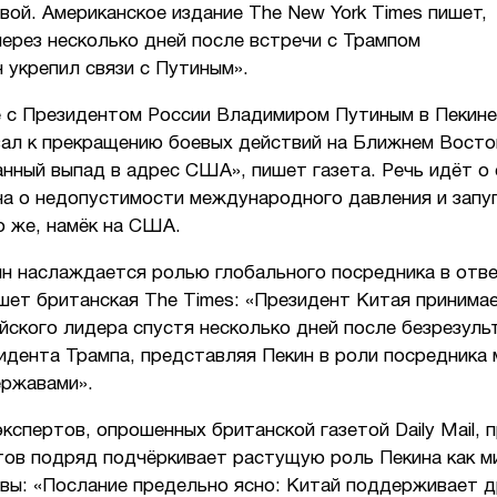
ой. Американское издание The New York Times пишет,
через несколько дней после встречи с Трампом
 укрепил связи с Путиным».
е с Президентом России Владимиром Путиным в Пекине
вал к прекращению боевых действий на Ближнем Восто
нный выпад в адрес США», пишет газета. Речь идёт о
на о недопустимости международного давления и запуг
о же, намёк на США.
н наслаждается ролью глобального посредника в отве
шет британская The Times: «Президент Китая принимае
йского лидера спустя несколько дней после безрезуль
идента Трампа, представляя Пекин в роли посредника
ержавами».
кспертов, опрошенных британской газетой Daily Mail, 
тов подряд подчёркивает растущую роль Пекина как м
вы: «Послание предельно ясно: Китай поддерживает д