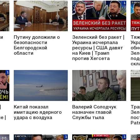
ти
Путину доложили о
Зеленский без ракет |
Тяж
безопасности
Украина исчерпала
Укр
Белгородской
ресурсы | США давят
обн
области
на Киев | Трамп
Зел
против Хегсета
под
скл
|
Китай показал
Валерий Солодчук
Тра
имитацию ядерного
назначен главой
Зел
е |
удара с воздуха
Службы тыла
пос
Patr