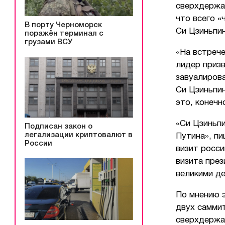
сверхдержав
что всего «
В порту Черноморск
Си Цзиньпин
поражён терминал с
грузами ВСУ
«На встреч
лидер приз
завуалирова
Си Цзиньпи
это, конечн
«Си Цзиньпи
Подписан закон о
легализации криптовалют в
Путина», пи
России
визит росси
визита през
великими д
По мнению э
двух самми
сверхдержа