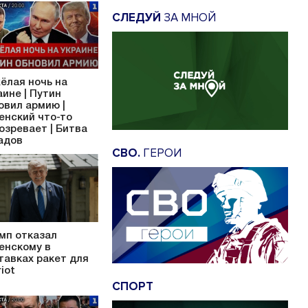
СЛЕДУЙ
ЗА МНОЙ
ёлая ночь на
аине | Путин
овил армию |
енский что-то
озревает | Битва
адов
СВО.
ГЕРОИ
мп отказал
енскому в
тавках ракет для
iot
СПОРТ