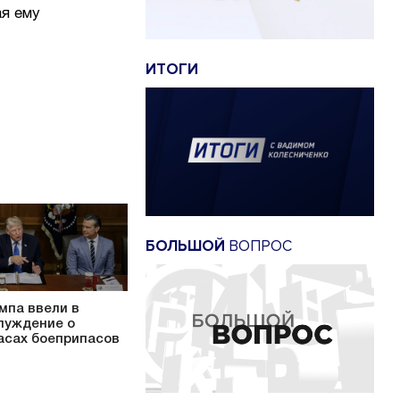
ая ему
ИТОГИ
БОЛЬШОЙ
ВОПРОС
мпа ввели в
луждение о
асах боеприпасов