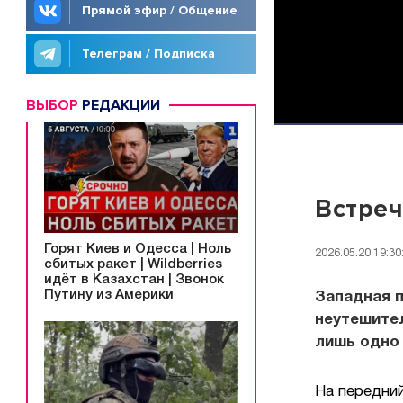
Прямой эфир / Общение
Телеграм / Подписка
ВЫБОР
РЕДАКЦИИ
Встреч
Горят Киев и Одесса | Ноль
2026.05.20 19:30
сбитых ракет | Wildberries
идёт в Казахстан | Звонок
Путину из Америки
Западная п
неутешител
лишь одно 
На передний