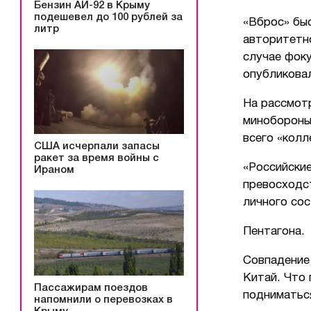
Бензин АИ-92 в Крыму
подешевел до 100 рублей за
«Вброс» бы
литр
авторитетн
случае фоку
опубликовал
На рассмот
минобороны
всего «колл
США исчерпали запасы
ракет за время войны с
«Российские
Ираном
превосходс
личного сос
Пентагона.
Совпадение 
Китай. Что
Пассажирам поездов
подниматься
напомнили о перевозках в