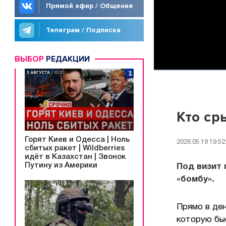
Прямой эфир / Общение
Телеграм / Подписка
ВЫБОР
РЕДАКЦИИ
Кто ср
Горят Киев и Одесса | Ноль
2026.05.19 19:52
сбитых ракет | Wildberries
идёт в Казахстан | Звонок
Путину из Америки
Под визит
«бомбу».
Прямо в ден
которую бы