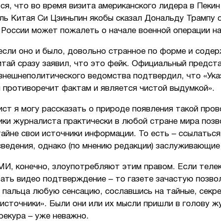
я, что во время визита американского лидера в Пекин
ль Китая Си Цзиньпин якобы сказал Дональду Трампу 
России может пожалеть о начале военной операции на
если оно и было, довольно странное по форме и соде
тай сразу заявил, что это фейк. Официальный предст
 внешнеполитического ведомства подтвердил, что «Ука
 противоречит фактам и является чистой выдумкой».
ст я могу рассказать о природе появления такой пров
ики журналиста практически в любой стране мира поз
айне свои источники информации. То есть – ссылаться
ведения, однако (по мнению редакции) заслуживающие
И, конечно, злоупотребляют этим правом. Если теле
зать видео подтверждение – то газете зачастую позво
 пальца любую сенсацию, сославшись на тайные, секр
источники». Были они или их мысли пришли в голову ж
рекура – уже неважно.