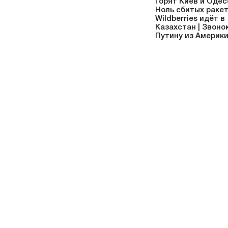
Горят Киев и Одес
Ноль сбитых ракет
Wildberries идёт в
Казахстан | Звоно
Путину из Америк