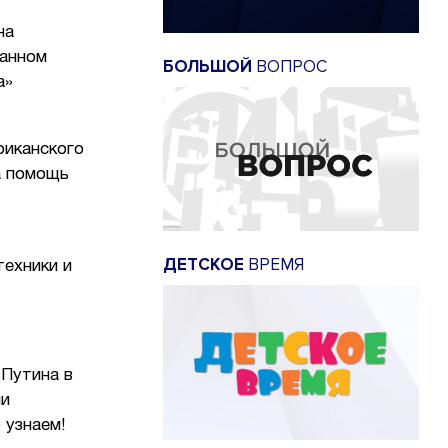
на
данном
БОЛЬШОЙ
ВОПРОС
а»
риканского
а помощь
ДЕТСКОЕ
ВРЕМЯ
техники и
 Путина в
ли
 узнаем!