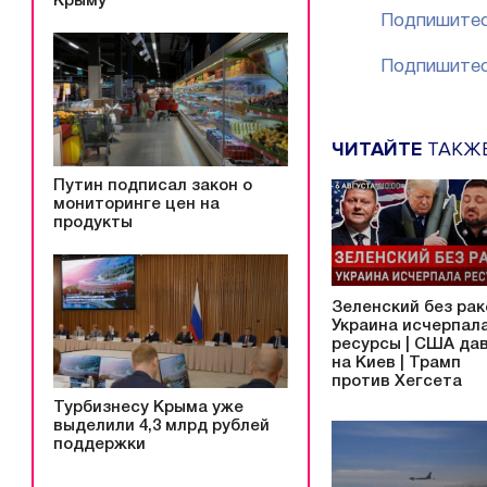
Крыму
Подпишитес
Подпишитес
ЧИТАЙТЕ
ТАКЖ
Путин подписал закон о
мониторинге цен на
продукты
Зеленский без рак
Украина исчерпал
ресурсы | США да
на Киев | Трамп
против Хегсета
Турбизнесу Крыма уже
выделили 4,3 млрд рублей
поддержки