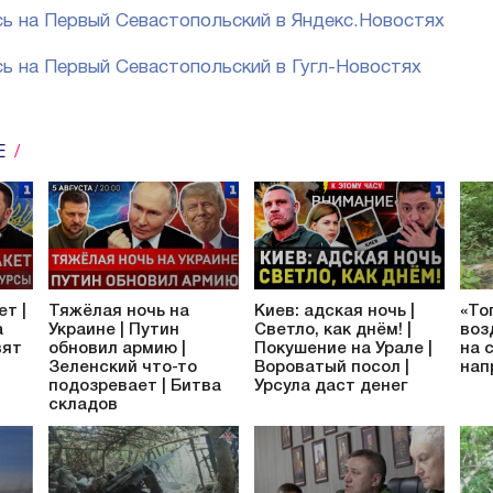
ь на Первый Севастопольский в Яндекс.Новостях
ь на Первый Севастопольский в Гугл-Новостях
Е
ет |
Тяжёлая ночь на
Киев: адская ночь |
«То
а
Украине | Путин
Светло, как днём! |
воз
вят
обновил армию |
Покушение на Урале |
на 
Зеленский что-то
Вороватый посол |
нап
подозревает | Битва
Урсула даст денег
складов