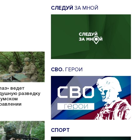
СЛЕДУЙ
ЗА МНОЙ
СВО.
ГЕРОИ
паз» ведет
душную разведку
сумском
равлении
СПОРТ