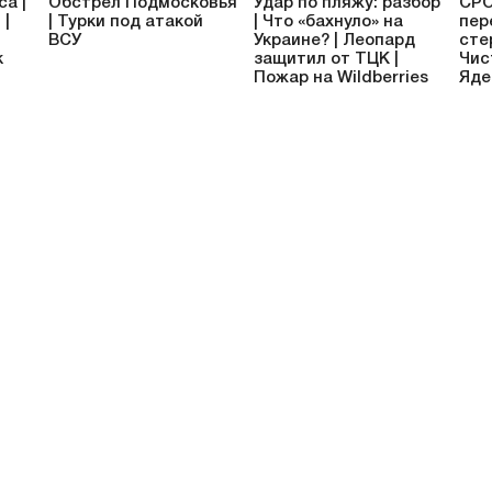
са |
Обстрел Подмосковья
Удар по пляжу: разбор
СРО
 |
| Турки под атакой
| Что «бахнуло» на
пер
ВСУ
Украине? | Леопард
сте
к
защитил от ТЦК |
Чис
и
Пожар на Wildberries
Яде