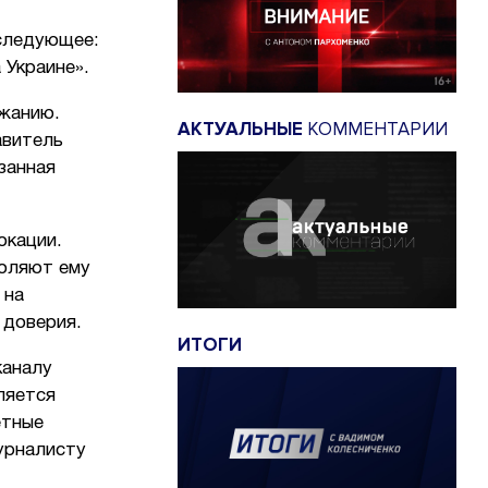
следующее:
 Украине».
ржанию.
АКТУАЛЬНЫЕ
КОММЕНТАРИИ
авитель
занная
окации.
воляют ему
 на
 доверия.
ИТОГИ
каналу
ляется
етные
урналисту