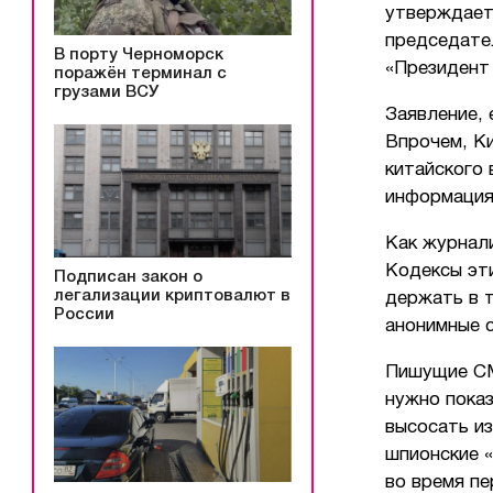
утверждаетс
председате
В порту Черноморск
«Президент 
поражён терминал с
грузами ВСУ
Заявление, 
Впрочем, Ки
китайского
информация
Как журнали
Кодексы эт
Подписан закон о
легализации криптовалют в
держать в т
России
анонимные с
Пишущие СМ
нужно пока
высосать из
шпионские «
во время пе