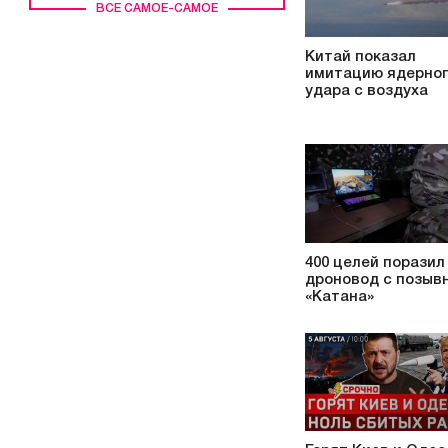
ВСЕ САМОЕ-САМОЕ
Китай показал
имитацию ядерно
удара с воздуха
400 целей поразил
дроновод с позыв
«Катана»