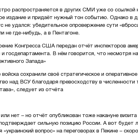
стро распространяется в других СМИ уже со ссылкой 
ое издание и придаёт нужный тон событию. Однако в 
с не удался: убедительное опровержение сути «вброс
и не где-нибудь, а в Пентагоне.
рение Конгресса США передан отчёт инспекторов аме
 и госдепартамента. В нём говорится, что несмотря н
ективного Запада»
 войска сохранили своё стратегическое и оперативное
тво над ВСУ благодаря превосходству в численности 
тава», следует из отчёта
или нет – но отчёт опубликован тоже накануне визита
 подтверждает сильную позицию России. А вот будет 
 «украинский вопрос» на переговорах в Пекине – скоро