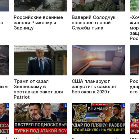
Российские военные
Валерий Солодчук
«Хо
го
заняли Рыжевку и
назначен главой
жил
Зарницу
Службы тыла
мор
защ
Рос
Трамп отказал
США планируют
Рос
ным
Зеленскому в
запустить самолёт
уда
поставках ракет для
без окон к 2030 г.
его
Patriot