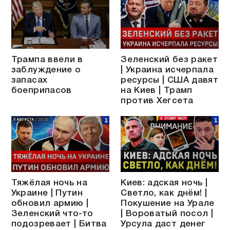
Трампа ввели в
Зеленский без ракет
заблуждение о
| Украина исчерпала
запасах
ресурсы | США давят
боеприпасов
на Киев | Трамп
против Хегсета
Тяжёлая ночь на
Киев: адская ночь |
Украине | Путин
Светло, как днём! |
обновил армию |
Покушение на Урале
Зеленский что-то
| Вороватый посол |
подозревает | Битва
Урсула даст денег