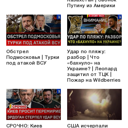
Казахстан | Звонок
Путину из Америки
Обстрел
Удар по пляжу:
Подмосковья | Турки
разбор | Что
под атакой ВСУ
«бахнуло» на
Украине? | Леопард
защитил от ТЦК |
Пожар на Wildberries
СРОЧНО: Киев
США исчерпали