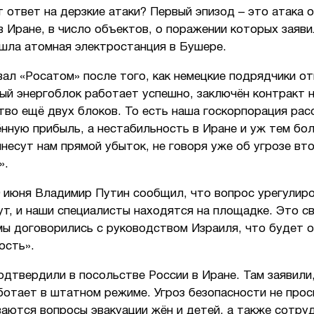
 ответ на дерзкие атаки? Первый эпизод – это атака 
в Иране, в число объектов, о поражении которых заяв
ошла атомная электростанция в Бушере.
ал «Росатом» после того, как немецкие подрядчики от
ый энергоблок работает успешно, заключён контракт 
тво ещё двух блоков. То есть наша госкорпорация рас
нную прибыль, а нестабильность в Иране и уж тем бо
несут нам прямой убыток, не говоря уже об угрозе вт
».
9 июня Владимир Путин сообщил, что вопрос урегулиро
т, и наши специалисты находятся на площадке. Это с
мы договорились с руководством Израиля, что будет 
ость».
одтвердили в посольстве России в Иране. Там заявили
ботает в штатном режиме. Угроз безопасности не про
аются вопросы эвакуации жён и детей, а также сотру