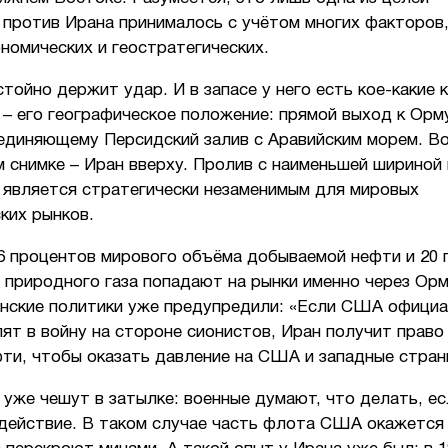
 против Ирана принималось с учётом многих факторов,
номических и геостратегических.
тойно держит удар. И в запасе у него есть кое-какие 
 – его географическое положение: прямой выход к Орм
единяющему Персидский залив с Аравийским морем. Во
 снимке – Иран вверху. Пролив с наименьшей шириной 
 является стратегически незаменимым для мировых
ских рынков.
6 процентов мирового объёма добываемой нефти и 20 
 природного газа попадают на рынки именно через Орм
анские политики уже предупредили: «Если США официа
ят в войну на стороне сионистов, Иран получит право
фти, чтобы оказать давление на США и западные стра
уже чешут в затылке: военные думают, что делать, ес
 действие. В таком случае часть флота США окажется 