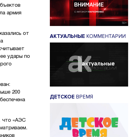
объектов
ила армия
казались от
АКТУАЛЬНЫЕ
КОММЕНТАРИИ
на
считывает
лее удары по
орого
ван:
выше 200
ДЕТСКОЕ
ВРЕМЯ
обеспечена
, что «АЭС
сматриваем.
дников