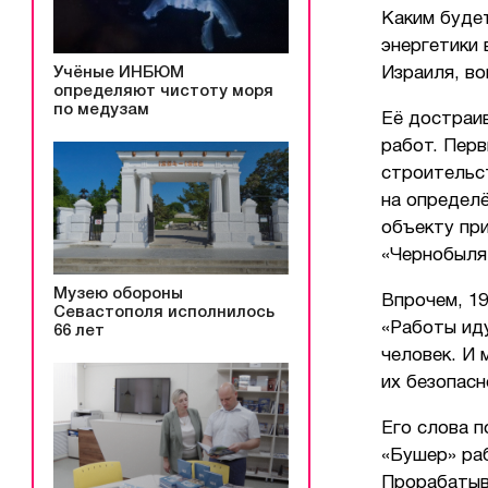
Каким будет
энергетики 
Учёные ИНБЮМ
Израиля, в
определяют чистоту моря
по медузам
Её достраив
работ. Перв
строительс
на определё
объекту при
«Чернобыля
Музею обороны
Впрочем, 1
Севастополя исполнилось
«Работы иду
66 лет
человек. И 
их безопасн
Его слова п
«Бушер» ра
Прорабатыв