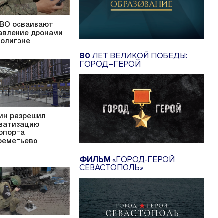
ВО осваивают
авление дронами
полигоне
80
ЛЕТ ВЕЛИКОЙ ПОБЕДЫ:
ГОРОД–ГЕРОЙ
ин разрешил
ватизацию
опорта
еметьево
ФИЛЬМ
«ГОРОД-ГЕРОЙ
СЕВАСТОПОЛЬ»