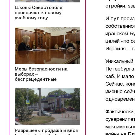
стройки, з
Школы Севастополя
проверяют к новому
учебному году
И тут произ
собственно
иранском Б
целей «по о
Израиля – т
Уникальный
Петербурга
Меры безопасности на
выборах –
хаб. И мало
беспрецедентные
Сейчас, кон
именно сейч
одновремен
Фактически,
суверенитет
максимальн
Разрешены продажа и ввоз
войну на Бл