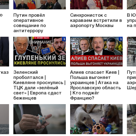
о
Путин провёл
Синхронисток с
В Ю
оперативное
караваем встретили в
упр
совещание по
аэропорту Москвы
на 
антитеррору
тказ
Зеленский
Алиев спасает Киев |
Пут
проболтался |
Польша выгоняет
при
Киевляне проснулись |
украинцев | Атака на
аэр
ТЦК дали «зелёный
Ярославскую область
Шер
свет» | Европа сдаст
| Кто поджёг
беженцев
Францию?