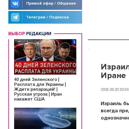
Прямой эфир / Общение
Телеграм / Подписка
ВЫБОР
РЕДАКЦИИ
.
Израил
Иране
40 дней Зеленского |
Расплата для Украины |
Ждите репараций! |
2025.06.20 20:56
Русская угроза | Иран
накажет США
Израиль бь
всегда пре
однозначно