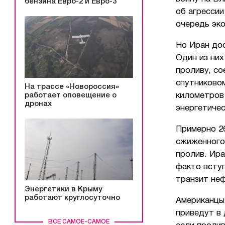
бензина Евро-2 и Евро-3
об агрессии
очередь эко
Но Иран дос
Один из них
проливу, со
спутниковом
На трассе «Новороссия»
километров
работает оповещение о
дронах
энергетиче
Примерно 2
сжиженного
пролив. Ир
факто вступ
транзит не
Энергетики в Крыму
работают круглосуточно
Американцы 
приведут в
ВСЕ САМОЕ-САМОЕ