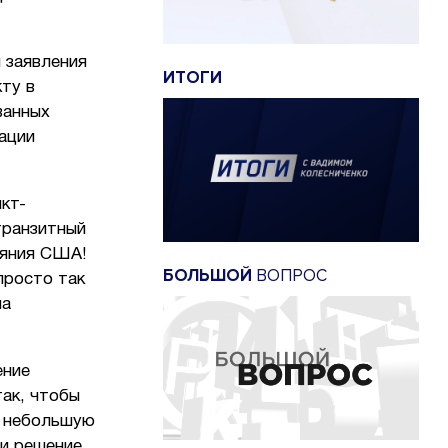
 заявления
ИТОГИ
ту в
ванных
ации
кт-
транзитный
ияния США!
БОЛЬШОЙ
ВОПРОС
просто так
ла
ение
так, чтобы
ь небольшую
 и решение