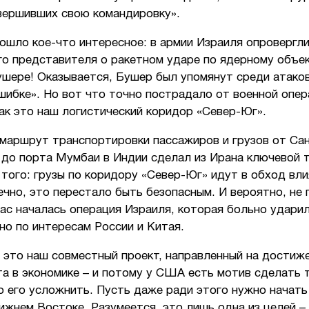
авершивших свою командировку».
ошло кое-что интересное: в армии Израиля опровергли
го представителя о ракетном ударе по ядерному объек
ушере! Оказывается, Бушер был упомянут среди атако
шибке». Но вот что точно пострадало от военной опер
ак это наш логистический коридор «Север-Юг».
 маршрут транспортировки пассажиров и грузов от Сан
 до порта Мумбаи в Индии сделал из Ирана ключевой 
 того: грузы по коридору «Север-Юг» идут в обход вл
ечно, это перестало быть безопасным. И вероятно, не 
ас началась операция Израиля, которая больно удари
но по интересам России и Китая.
 это наш совместный проект, направленный на достиж
а в экономике – и потому у США есть мотив сделать 
о его усложнить. Пусть даже ради этого нужно начат
ижнем Востоке. Разумеется, это лишь одна из целей –