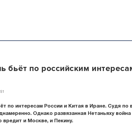
ь бьёт по российским интереса
:51
ёт по интересам России и Китая в Иране. Судя по в
днамеренно. Однако развязанная Нетаньяху война
 вредит и Москве, и Пекину.