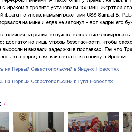
 перекроют минами. А такой опыт у Ирана уже был: в 1
 с Ираком в проливе установили 150 мин. Жертвой ст
й фрегат с управляемыми ракетами USS Samuel B. Robe
орвался на мине и едва не затонул – вот кадры его б
го влияния на рынки не нужно полностью блокировать
о: достаточно лишь угрозы безопасности, чтобы расх
 выросли и вызвали задержки в поставках. Так что Тр
есть это перед тем, как ввязаться в войну с Ираном.
ь на Первый Севастопольский в Яндекс.Новостях
ь на Первый Севастопольский в Гугл-Новостях
Е