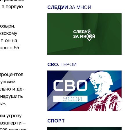
СЛЕДУЙ
ЗА МНОЙ
 в первую
козыри.
узскому
т он на
всего 55
СВО.
ГЕРОИ
процентов
узский
льно и де-
 нарушить
ны».
ли угрозу
СПОРТ
взаперти –