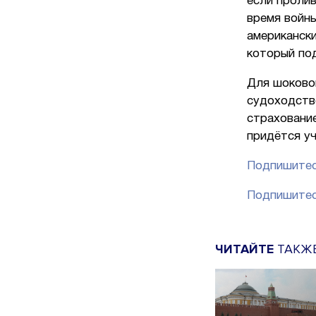
если пролив
время войны
американски
который под
Для шоково
судоходств
страхование
придётся уч
Подпишитес
Подпишитес
ЧИТАЙТЕ
ТАКЖ