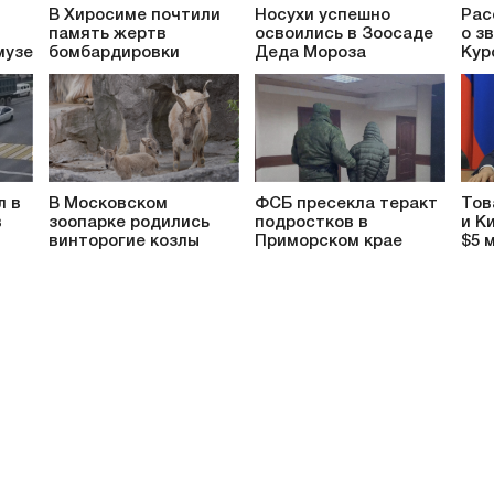
В Хиросиме почтили
Носухи успешно
Рас
память жертв
освоились в Зоосаде
о з
музе
бомбардировки
Деда Мороза
Кур
л в
В Московском
ФСБ пресекла теракт
Тов
в
зоопарке родились
подростков в
и К
винторогие козлы
Приморском крае
$5 