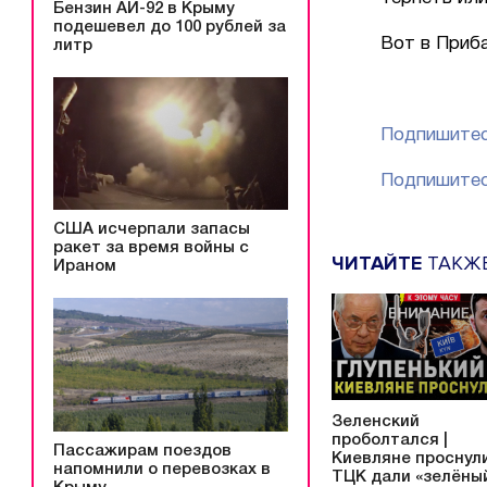
Бензин АИ-92 в Крыму
подешевел до 100 рублей за
Вот в Приба
литр
Подпишитес
Подпишитес
США исчерпали запасы
ракет за время войны с
ЧИТАЙТЕ
ТАКЖ
Ираном
Зеленский
проболтался |
Пассажирам поездов
Киевляне проснули
напомнили о перевозках в
ТЦК дали «зелёны