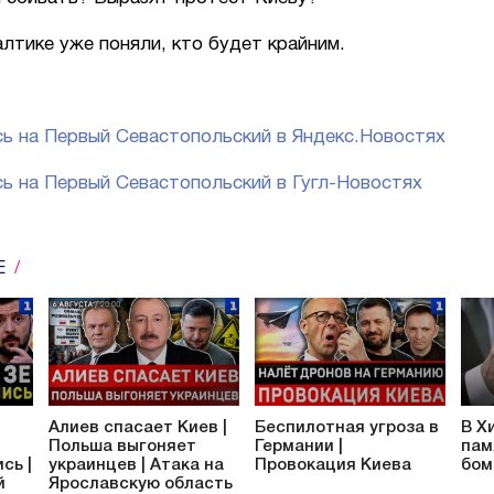
лтике уже поняли, кто будет крайним.
ь на Первый Севастопольский в Яндекс.Новостях
ь на Первый Севастопольский в Гугл-Новостях
Е
Алиев спасает Киев |
Беспилотная угроза в
В Х
Польша выгоняет
Германии |
пам
сь |
украинцев | Атака на
Провокация Киева
бом
й
Ярославскую область