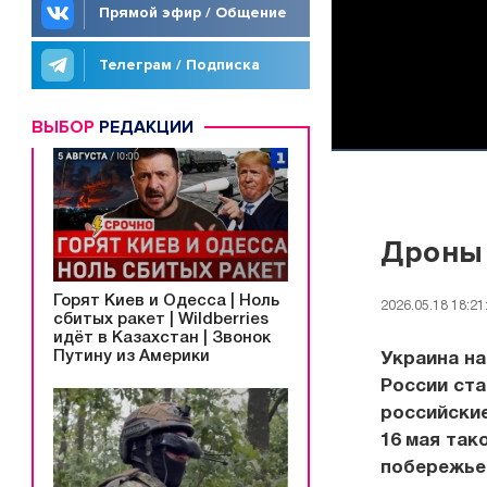
Прямой эфир / Общение
Телеграм / Подписка
ВЫБОР
РЕДАКЦИИ
Дроны
Горят Киев и Одесса | Ноль
2026.05.18 18:21
сбитых ракет | Wildberries
идёт в Казахстан | Звонок
Путину из Америки
Украина н
России ста
российские
16 мая так
побережье