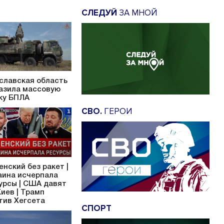
СЛЕДУЙ
ЗА МНОЙ
славская область
азила массовую
ку БПЛА
СВО.
ГЕРОИ
енский без ракет |
аина исчерпала
урсы | США давят
Киев | Трамп
тив Хегсета
СПОРТ