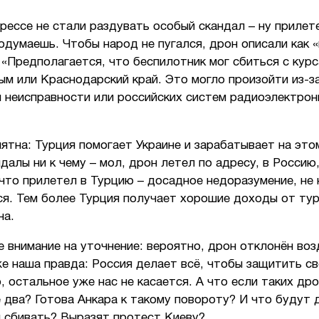
рессе не стали раздувать особый скандал – ну прилет
одумаешь. Чтобы народ не пугался, дрон описали как «
 «Предполагается, что беспилотник мог сбиться с курс
ым или Краснодарский край. Это могло произойти из-з
й неисправности или российских систем радиоэлектрон
ятна: Турция помогает Украине и зарабатывает на это
далы ни к чему – мол, дрон летел по адресу, в Россию,
 что прилетел в Турцию – досадное недоразумение, не
я. Тем более Турция получает хорошие доходы от тур
на.
 внимание на уточнение: вероятно, дрон отклонён во
е наша правда: Россия делает всё, чтобы защитить с
 остальное уже нас не касается. А что если таких др
е два? Готова Анкара к такому повороту? И что будут 
и сбивать? Выразят протест Киеву?