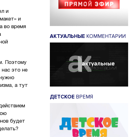
ел и
макет» и
а во время
а
АКТУАЛЬНЫЕ
КОММЕНТАРИИ
ной
м. Поэтому
 нас это не
 нужно
изма, а тут
ДЕТСКОЕ
ВРЕМЯ
здействием
вою
онов будет
делать?