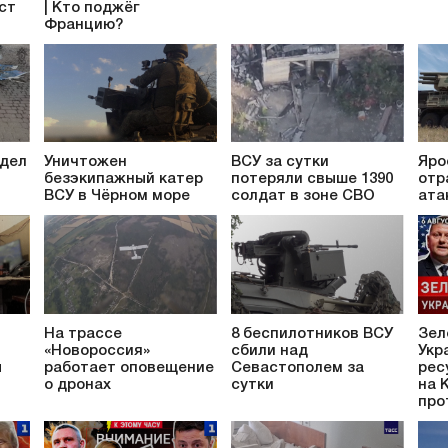
аст
| Кто поджёг
Францию?
 дел
Уничтожен
ВСУ за сутки
Яро
безэкипажный катер
потеряли свыше 1390
отр
ВСУ в Чёрном море
солдат в зоне СВО
ата
На трассе
8 беспилотников ВСУ
Зел
«Новороссия»
сбили над
Укр
ы
работает оповещение
Севастополем за
рес
о дронах
сутки
на 
про