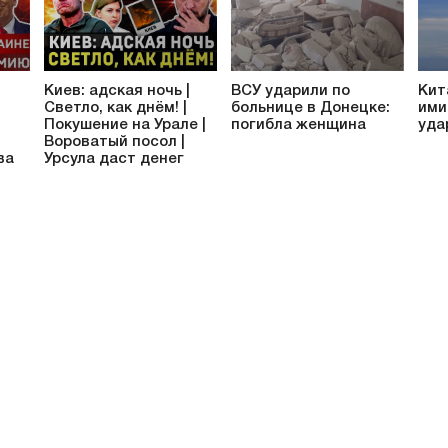
Киев: адская ночь |
ВСУ ударили по
Кит
Светло, как днём! |
больнице в Донецке:
ими
Покушение на Урале |
погибла женщина
уда
Вороватый посол |
ва
Урсула даст денег