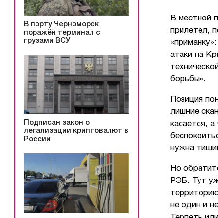
В местной п
В порту Черноморск
прилетел, п
поражён терминал с
грузами ВСУ
«приманку»:
атаки на Кр
техническо
борьбы».
Позиция пон
лишние скан
Подписан закон о
касается, а
легализации криптовалют в
беспокоитьс
России
нужна тиши
Но обратите
РЭБ. Тут уж
территорию,
не один и н
Терпеть ил