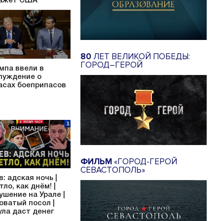
ажет США
80
ЛЕТ ВЕЛИКОЙ ПОБЕДЫ:
ГОРОД–ГЕРОЙ
мпа ввели в
луждение о
асах боеприпасов
ФИЛЬМ
«ГОРОД-ГЕРОЙ
СЕВАСТОПОЛЬ»
в: адская ночь |
тло, как днём! |
ушение на Урале |
оватый посол |
ула даст денег