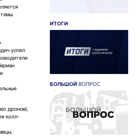
вляется
стемы
ИТОГИ
о
ндич успел
уководители
Герман
же
БОЛЬШОЙ
ВОПРОС
тельные
во дронов),
ре колл-
авцы,