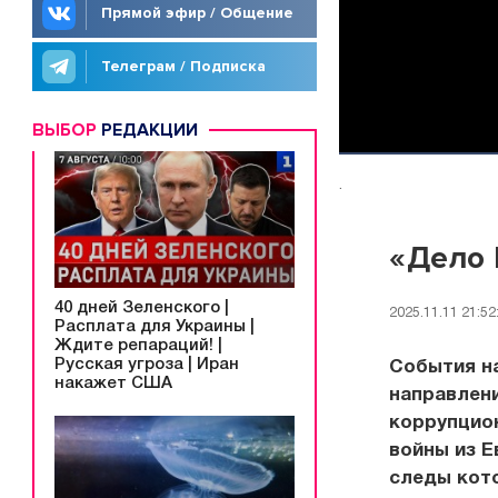
Прямой эфир / Общение
Телеграм / Подписка
ВЫБОР
РЕДАКЦИИ
.
«Дело 
40 дней Зеленского |
2025.11.11 21:52
Расплата для Украины |
Ждите репараций! |
Русская угроза | Иран
События н
накажет США
направлени
коррупцио
войны из 
следы кото