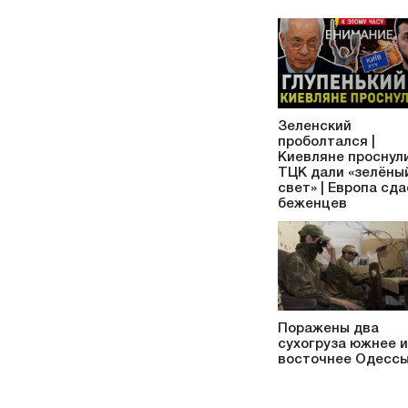
Зеленский
проболтался |
Киевляне проснули
ТЦК дали «зелёны
свет» | Европа сд
беженцев
Поражены два
сухогруза южнее и
восточнее Одесс