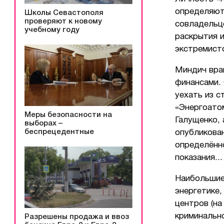
определяют 
Школы Севастополя
проверяют к новому
совладельц
учебному году
раскрытия 
экстремист
Миндич вращ
финансами.
уехать из с
«Энергоатом
Меры безопасности на
Галущенко, 
выборах –
беспрецедентные
опубликова
определённ
показания...
Наибольшие
энергетике,
центров (на
криминально
Разрешены продажа и ввоз