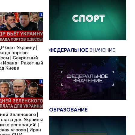
Р бьёт Украину |
ФЕДЕРАЛЬНОЕ
ЗНАЧЕНИЕ
када портов
ссы | Секретный
н Ирана | Ракетный
од Киева
ОБРАЗОВАНИЕ
дней Зеленского |
плата для Украины
дите репараций! |
ская угроза | Иран