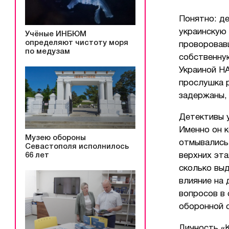
Понятно: де
украинскую 
Учёные ИНБЮМ
определяют чистоту моря
проворовавш
по медузам
собственну
Украиной НА
прослушка 
задержаны,
Детективы 
Именно он к
Музею обороны
отмывались
Севастополя исполнилось
верхних эта
66 лет
сколько выд
влияние на
вопросов в 
оборонной 
Личность «К