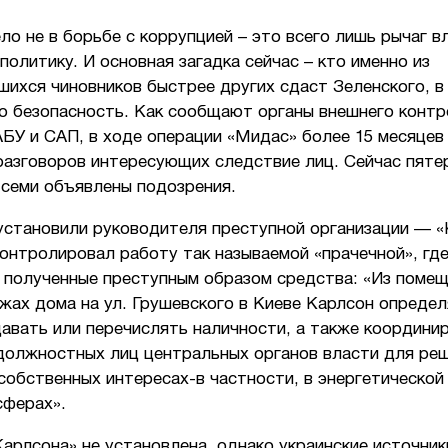
ло не в борьбе с коррупцией – это всего лишь рычаг в
политику. И основная загадка сейчас – кто именно из
ихся чиновников быстрее других сдаст Зеленского, в
ю безопасность. Как сообщают органы внешнего контр
БУ и САП, в ходе операции «Мидас» более 15 месяцев
разговоров интересующих следствие лиц. Сейчас пяте
 семи объявлены подозрения.
установили руководителя преступной организации — «
онтролировал работу так называемой «прачечной», гд
 полученные преступным образом средства: «Из помещ
жах дома на ул. Грушевского в Киеве Карлсон определ
авать или перечислять наличности, а также координи
 должностных лиц центральных органов власти для ре
собственных интересах-в частности, в энергетической
сферах».
арлсона» не установлена, однако украинские источник