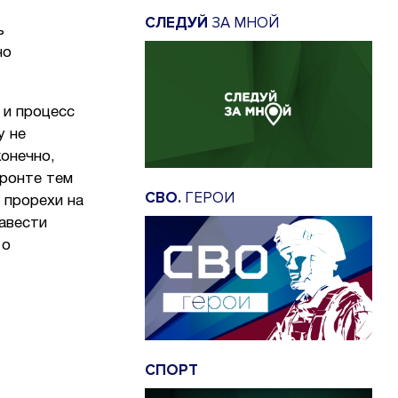
СЛЕДУЙ
ЗА МНОЙ
ь
но
 и процесс
у не
конечно,
фронте тем
СВО.
ГЕРОИ
 прорехи на
авести
 о
СПОРТ