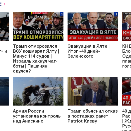
Е
о
Трамп отморозился |
Эвакуация в Ялте |
КНД
» и
ВСУ кошмарят Ялту |
Итог «40 дней»
Бло
Минус 114 судов |
Зеленского
Оде
Израиль хакнул чат-
пла
боты | Пашинян
гол
сдулся?
Армия России
Трамп объяснил отказ
40 
установила контроль
в поставках ракет
Рас
над Анискино
Patriot Киеву
| Ж
Рус