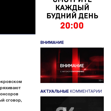
ВНИМАНИЕ
окровском
тряхивают
АКТУАЛЬНЫЕ
КОММЕНТАРИИ
понсоров
й сговор,