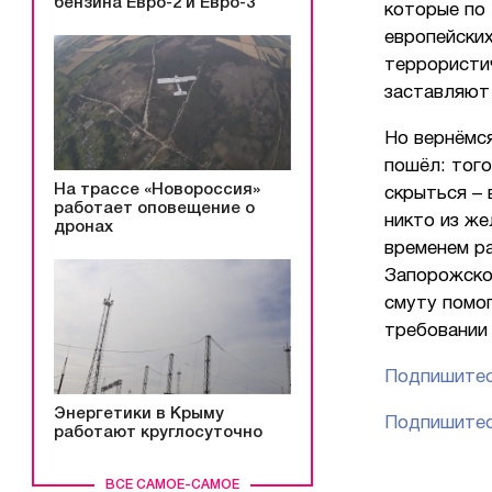
бензина Евро-2 и Евро-3
которые по 
европейских
террористи
заставляют
Но вернёмся
пошёл: того
На трассе «Новороссия»
скрыться – 
работает оповещение о
никто из же
дронах
временем ра
Запорожско
смуту помог
требовании
Подпишитес
Энергетики в Крыму
Подпишитес
работают круглосуточно
ВСЕ САМОЕ-САМОЕ