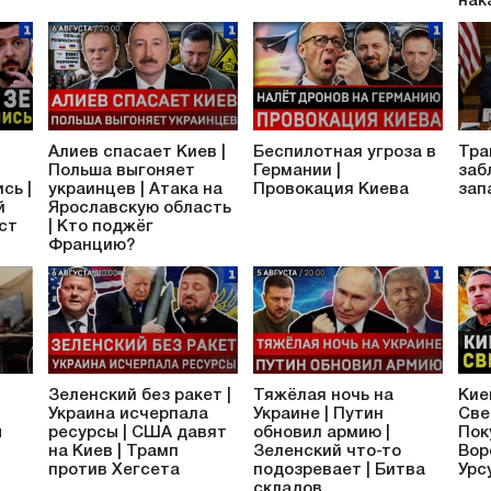
нак
Алиев спасает Киев |
Беспилотная угроза в
Тра
Польша выгоняет
Германии |
заб
сь |
украинцев | Атака на
Провокация Киева
зап
й
Ярославскую область
аст
| Кто поджёг
Францию?
Зеленский без ракет |
Тяжёлая ночь на
Кие
Украина исчерпала
Украине | Путин
Све
ы
ресурсы | США давят
обновил армию |
Пок
на Киев | Трамп
Зеленский что-то
Вор
против Хегсета
подозревает | Битва
Урс
складов