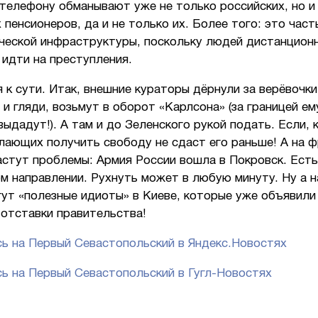
телефону обманывают уже не только российских, но и
 пенсионеров, да и не только их. Более того: это част
ческой инфраструктуры, поскольку людей дистанцион
 идти на преступления.
 к сути. Итак, внешние кураторы дёрнули за верёвочки
 и гляди, возьмут в оборот «Карлсона» (за границей ем
выдадут!). А там и до Зеленского рукой подать. Если, 
лающих получить свободу не сдаст его раньше! А на 
стут проблемы: Армия России вошла в Покровск. Есть
м направлении. Рухнуть может в любую минуту. Ну а н
ут «полезные идиоты» в Киеве, которые уже объявили
 отставки правительства!
ь на Первый Севастопольский в Яндекс.Новостях
ь на Первый Севастопольский в Гугл-Новостях