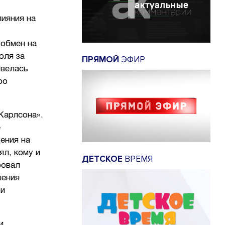
лияния на
 обмен на
оля за
ПРЯМОЙ
ЭФИР
 велась
ро
Карлсона».
е
ения на
ял, кому и
ДЕТСКОЕ
ВРЕМЯ
ровал
шения
 и
и