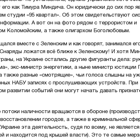
его как Тимура Миндича. Он юридически до сих пор я
ем студии «95 квартал». Об этом свидетельствуют си
информации. А вот он на фото рядом с террористом и
ом Коломойским, а также олигархом Боголюбовым.
ался вместе с Зеленским и как говорят, занимался ег
 Снаряды ложатся всё ближе к Зеленскому! И хотя Ми
траны, на Украине остались другие фигуранты дела: р
а», экс-министр энергетики, а ныне министр юстиции 
а также разные «смотрящие», чьи голоса слышны на у
нных НАБУ записях с прослушивающих устройств. При
ом развитии событий они могут начать давать призна
 потоки наличности вращаются в обороне (производст
 восстановлении городов, а также в криминальной сфе
 Украине эта деятельность, судя по всему, не является
й и находится под крышей власти). Это те самые мерз