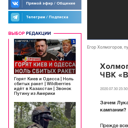
Прямой эфир / Общение
Телеграм / Подписка
ВЫБОР
РЕДАКЦИИ
Егор Холмогоров, п
Холмог
ЧВК «В
Горят Киев и Одесса | Ноль
сбитых ракет | Wildberries
идёт в Казахстан | Звонок
2020.07.30 23:30
Путину из Америки
Зачем Лук
кампании?
Прежде всег