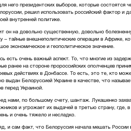
ля него президентских выборов, которые состоятся ч
лоруссии, решил использовать российский фактор и д
оей внутренней политике.
ит он на довольно существенную, довольно болезненн
у – тайные внешнеполитические операции в Африке, к
ое экономическое и геополитическое значение.
сь есть очень важный аспект. То, что многие из задер
рые ранее на стороне пророссийских ополченцев прини
оевых действиях в Донбассе. То есть, это те, кто мож
о выдан Белоруссией Украине в качестве, что называе
в перед Украиной.
ред нами, по большому счету, шантаж. Лукашенко захв
жников и угрожает их выдачей в третью страну, где, в
ень и очень тяжело и несладко.
яд, и сам факт, что Белоруссия начала мешать России 