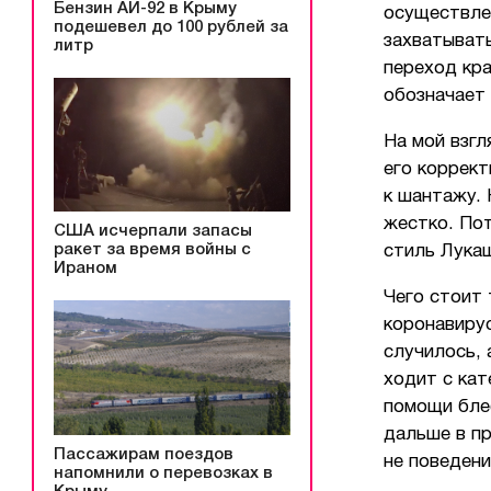
Бензин АИ-92 в Крыму
осуществлен
подешевел до 100 рублей за
захватывать
литр
переход кра
обозначает 
На мой взгл
его коррект
к шантажу. 
жестко. Пот
США исчерпали запасы
ракет за время войны с
стиль Лукаш
Ираном
Чего стоит 
коронавирус
случилось, 
ходит с кат
помощи бле
дальше в пр
Пассажирам поездов
не поведени
напомнили о перевозках в