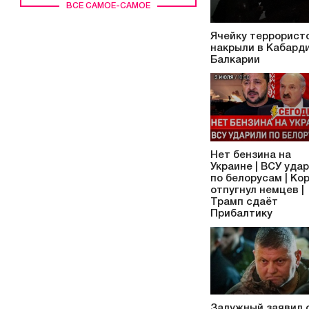
ВСЕ САМОЕ-САМОЕ
Ячейку террорист
накрыли в Кабард
Балкарии
Нет бензина на
Украине | ВСУ уда
по белорусам | Ко
отпугнул немцев |
Трамп сдаёт
Прибалтику
Залужный заявил 