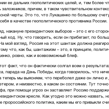
ии ее дальних геополитических целей, и, тем более ч
 заложников, причем, в таком чувствительном контекс
сной черты. Это то, что Лукашенко по большому счет
себя в качестве геополитического противника России.
яд, накануне президентских выборов – это с его сторо
ный ход. Ну, что говорить, если он прибегает, по боль
На мой взгляд, Россия на этот шантаж должна реагиро
ому что, как бы, шантажизм – это, в принципе, полити
енко, ровно, как и всевозможный блеф.
тот факт, что он фактически солгал всем о результата
а, парада на День Победы, когда говорилось, что ниче
а теперь мы выясняем, что переболел даже он лично и 
етером, и неизвестно, в каком он состоянии. Тут точно
фа, при помощи угроз он заставляет Россию поддержи
езидентском кресле. Как угодно это можно назвать, н
е пророссийского политика, каким мы его привыкли сч