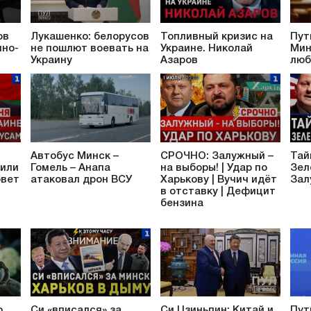
ов
Лукашенко: белорусов
Топливный кризис на
Пут
ино-
не пошлют воевать на
Украине. Николай
Мин
Украину
Азаров
люб
Автобус Минск –
СРОЧНО: Залужный –
Тай
рили
Гомель – Анапа
на выборы! | Удар по
Зел
рвет
атаковал дрон ВСУ
Харькову | Вучич идёт
Зал
в отставку | Дефицит
бензина
о
Си «вписался» за
Си Цзиньпин: Китай и
Пут