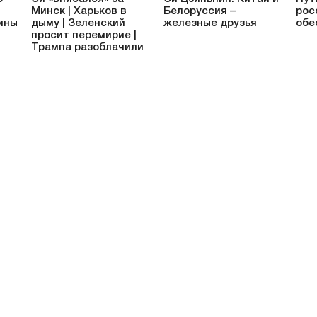
Минск | Харьков в
Белоруссия –
рос
ины
дыму | Зеленский
железные друзья
обе
просит перемирие |
Трампа разоблачили