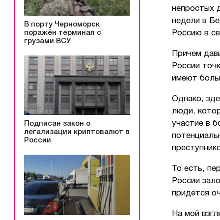
непростых д
недели в Бе
В порту Черноморск
поражён терминал с
Россию в св
грузами ВСУ
Причем дав
России точк
имеют больш
Однако, зде
люди, кото
участие в б
Подписан закон о
легализации криптовалют в
потенциальн
России
преступнико
То есть, пе
России зало
придется оч
На мой взгл