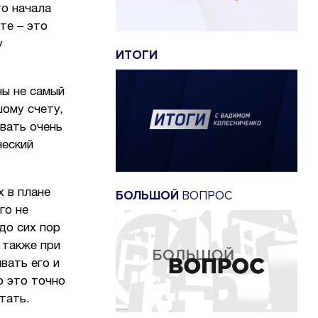
то начала
те – это
у
ИТОГИ
ны не самый
шому счету,
вать очень
ческий
х в плане
БОЛЬШОЙ
ВОПРОС
го не
до сих пор
 также при
вать его и
о это точно
итать.