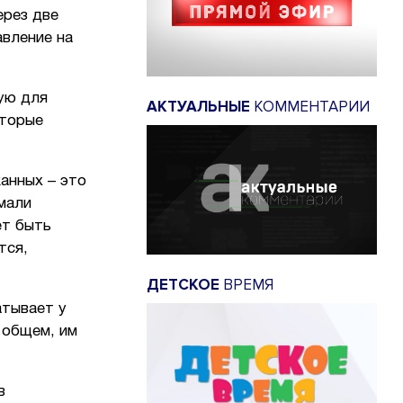
ерез две
авление на
ую для
АКТУАЛЬНЫЕ
КОММЕНТАРИИ
оторые
жанных – это
мали
ет быть
тся,
ДЕТСКОЕ
ВРЕМЯ
атывает у
 общем, им
в