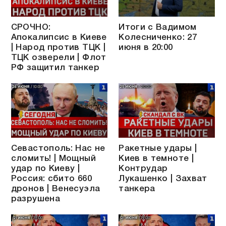
СРОЧНО:
Итоги с Вадимом
Апокалипсис в Киеве
Колесниченко: 27
| Народ против ТЦК |
июня в 20:00
ТЦК озверели | Флот
РФ защитил танкер
Севастополь: Нас не
Ракетные удары |
сломить! | Мощный
Киев в темноте |
удар по Киеву |
Контрудар
Россия: сбито 660
Лукашенко | Захват
дронов | Венесуэла
танкера
разрушена