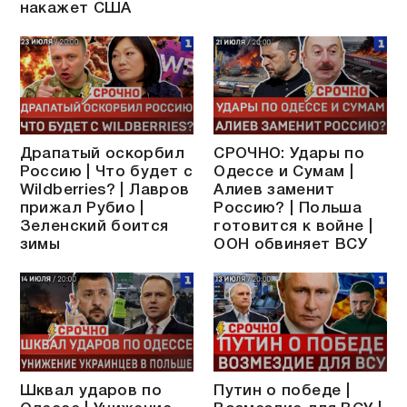
накажет США
Драпатый оскорбил
СРОЧНО: Удары по
Россию | Что будет с
Одессе и Сумам |
Wildberries? | Лавров
Алиев заменит
прижал Рубио |
Россию? | Польша
Зеленский боится
готовится к войне |
зимы
ООН обвиняет ВСУ
Шквал ударов по
Путин о победе |