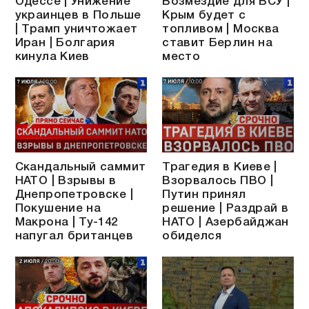
Одессе | Унижение
Возмездие для ВСУ |
украинцев в Польше
Крым будет с
| Трамп уничтожает
топливом | Москва
Иран | Болгария
ставит Берлин на
кинула Киев
место
Скандальный саммит
Трагедия в Киеве |
НАТО | Взрывы в
Взорвалось ПВО |
Днепропетровске |
Путин принял
Покушение на
решение | Раздрай в
Макрона | Ту-142
НАТО | Азербайджан
напугал британцев
обиделся