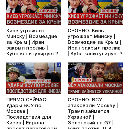
Киев угрожает
СРОЧНО: Киев
Минску | Возмездие
угрожает Минску |
за Крым | Иран
Возмездие за Крым |
закрыл пролив |
Иран закрыл пролив
Куба капитулирует?
| Куба капитулирует?
ПРЯМО СЕЙЧАС:
СРОЧНО: ВСУ
Удары ВСУ по
атаковали Москву |
Москве |
Трамп займется
Последствия для
Украиной |
Киева | Европа
Зеленский на G7 |
просит переговоры
Бунт против ТЦК