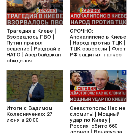
Трагедия в Киеве |
СРОЧНО:
Взорвалось ПВО |
Апокалипсис в Киеве
Путин принял
| Народ против ТЦК |
решение | Раздрай в
ТЦК озверели | Флот
НАТО | Азербайджан
РФ защитил танкер
обиделся
Итоги с Вадимом
Севастополь: Нас не
Колесниченко: 27
сломить! | Мощный
июня в 20:00
удар по Киеву |
Россия: сбито 660
дронов | Венесуэла