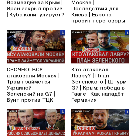
Возмездие за Крым |
Москве |
Иран закрыл пролив
Последствия для
| Куба капитулирует?
Киева | Европа
просит переговоры
СРОЧНО: ВСУ
Кто атаковал
атаковали Москву |
Лавру? | План
Трамп займется
Зеленского | Штурм
Украиной |
G7 | Крым: победа в
Зеленский на G7 |
Гааге | Как нападёт
Бунт против ТЦК
Германия