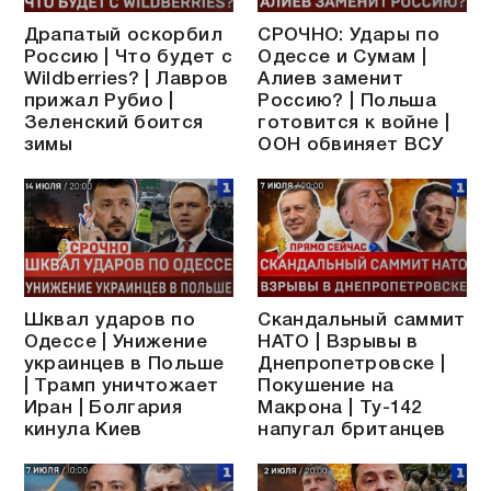
Драпатый оскорбил
СРОЧНО: Удары по
Россию | Что будет с
Одессе и Сумам |
Wildberries? | Лавров
Алиев заменит
прижал Рубио |
Россию? | Польша
Зеленский боится
готовится к войне |
зимы
ООН обвиняет ВСУ
Шквал ударов по
Скандальный саммит
Одессе | Унижение
НАТО | Взрывы в
украинцев в Польше
Днепропетровске |
| Трамп уничтожает
Покушение на
Иран | Болгария
Макрона | Ту-142
кинула Киев
напугал британцев