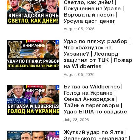
Светло, как днём! |
Покушение на Урале |
Вороватый посол |
Урсула даст денег
August 05, 2026
Удар по пляжу: разбор |
Что «бахнуло» на
Украине? | Леопард
защитил от ТЦК | Пожар
на Wildberries
August 05, 2026
Битва за Wildberries |
Голод на Украине |
Финал Анкориджа |
Тайные переговоры |
Удар БПЛА по свадьбе
July 23, 2026
Жуткий удар по Ялте |
Зеленского ненавидят |