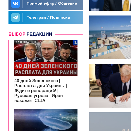
Прямой эфир / Общение
Телеграм / Подписка
ВЫБОР
РЕДАКЦИИ
40 дней Зеленского |
Расплата для Украины |
Ждите репараций! |
Русская угроза | Иран
накажет США