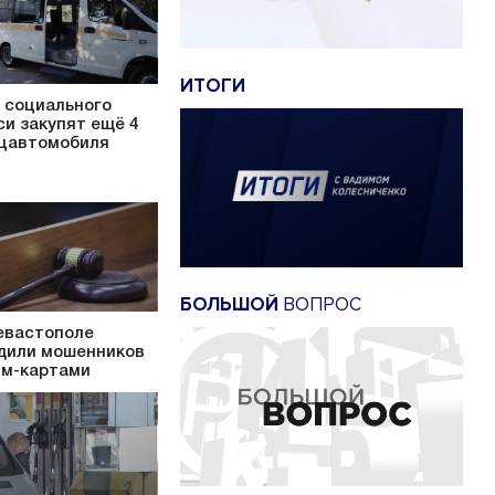
ИТОГИ
 социального
си закупят ещё 4
цавтомобиля
БОЛЬШОЙ
ВОПРОС
евастополе
дили мошенников
им-картами