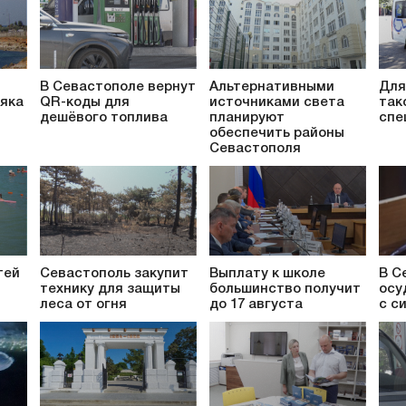
В Севастополе вернут
Альтернативными
Для
яка
QR-коды для
источниками света
так
дешёвого топлива
планируют
спе
обеспечить районы
Севастополя
тей
Севастополь закупит
Выплату к школе
В С
технику для защиты
большинство получит
осу
леса от огня
до 17 августа
с с