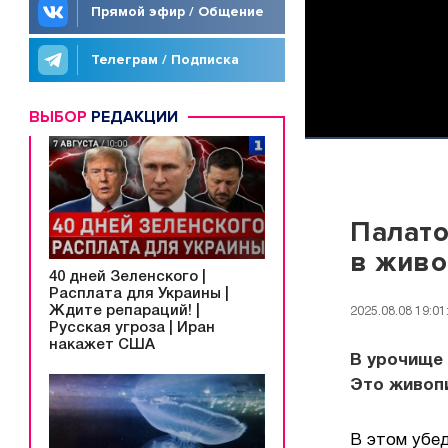
Прямой эфир / Общение
Телеграм / Подписка
ВЫБОР
РЕДАКЦИИ
Палато
в живо
40 дней Зеленского |
Расплата для Украины |
Ждите репараций! |
2025.08.08 19:01
Русская угроза | Иран
накажет США
В урочище 
Это живоп
В этом убед