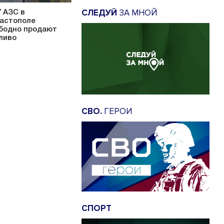
СЛЕДУЙ
ЗА МНОЙ
7 АЗС в
астополе
бодно продают
ливо
СВО.
ГЕРОИ
СПОРТ