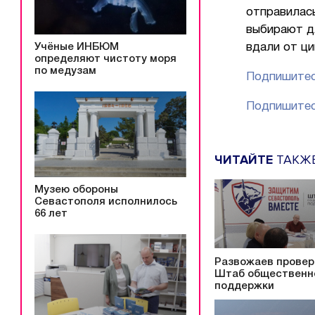
отправилась
выбирают дл
Учёные ИНБЮМ
вдали от ци
определяют чистоту моря
по медузам
Подпишитес
Подпишитес
ЧИТАЙТЕ
ТАКЖ
Музею обороны
Севастополя исполнилось
66 лет
Развожаев провер
Штаб общественн
поддержки