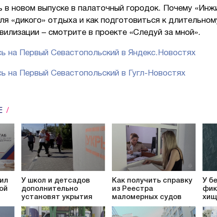
 в новом выпуске в палаточный городок. Почему «Инж
я «дикого» отдыха и как подготовиться к длительном
вилизации – смотрите в проекте «Следуй за мной».
ь на Первый Севастопольский в Яндекс.Новостях
ь на Первый Севастопольский в Гугл-Новостях
Е
ил
У школ и детсадов
Как получить справку
У б
ой
дополнительно
из Реестра
фик
установят укрытия
маломерных судов
хищ