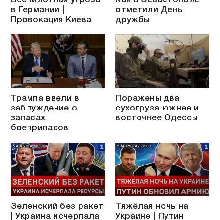
Беспилотная угроза
Как в Севастополе
в Германии |
отметили День
Провокация Киева
дружбы
Трампа ввели в
Поражены два
заблуждение о
сухогруза южнее и
запасах
восточнее Одессы
боеприпасов
Зеленский без ракет
Тяжёлая ночь на
| Украина исчерпала
Украине | Путин