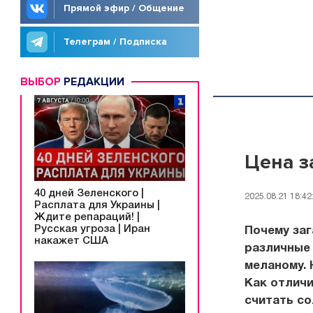
Прямой эфир / Общение
Телеграм / Подписка
ВЫБОР
РЕДАКЦИИ
Цена з
40 дней Зеленского |
2025.08.21 18:42
Расплата для Украины |
Ждите репараций! |
Русская угроза | Иран
Почему за
накажет США
различные 
меланому. 
Как отлич
считать со