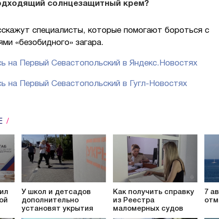
одходящий солнцезащитный крем?
сскажут специалисты, которые помогают бороться с
ми «безобидного» загара.
ь на Первый Севастопольский в Яндекс.Новостях
ь на Первый Севастопольский в Гугл-Новостях
Е
ил
У школ и детсадов
Как получить справку
7 а
ой
дополнительно
из Реестра
отм
установят укрытия
маломерных судов