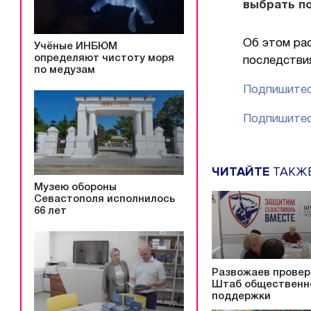
выбрать п
Об этом ра
Учёные ИНБЮМ
определяют чистоту моря
последствия
по медузам
Подпишитес
Подпишитес
ЧИТАЙТЕ
ТАКЖ
Музею обороны
Севастополя исполнилось
66 лет
Развожаев провер
Штаб общественн
поддержки