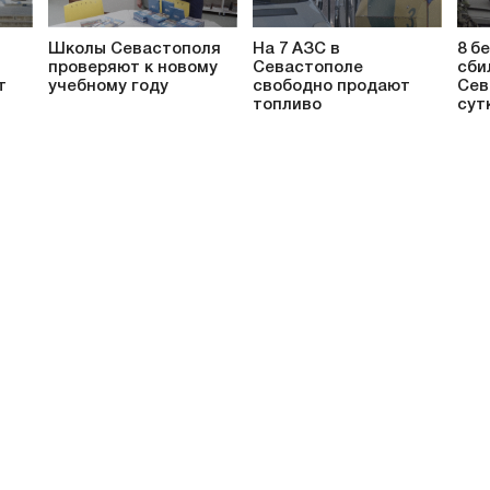
Школы Севастополя
На 7 АЗС в
8 б
проверяют к новому
Севастополе
сби
т
учебному году
свободно продают
Сев
топливо
сут