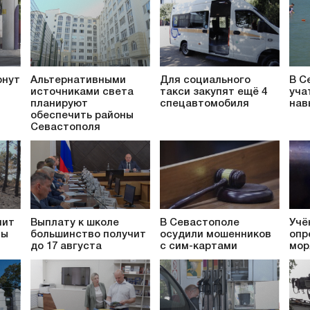
рнут
Альтернативными
Для социального
В С
источниками света
такси закупят ещё 4
уча
планируют
спецавтомобиля
нав
обеспечить районы
Севастополя
пит
Выплату к школе
В Севастополе
Учё
ты
большинство получит
осудили мошенников
опр
до 17 августа
с сим-картами
мор