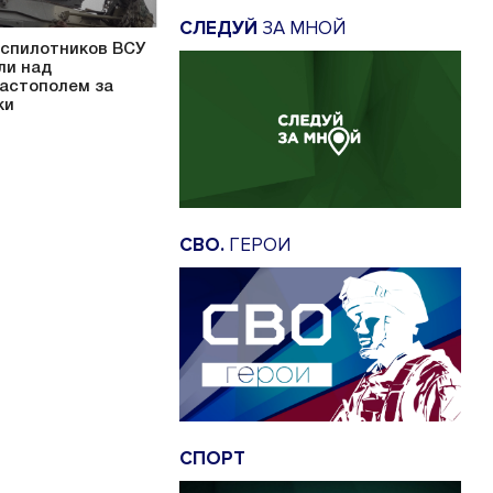
СЛЕДУЙ
ЗА МНОЙ
еспилотников ВСУ
ли над
астополем за
ки
СВО.
ГЕРОИ
СПОРТ