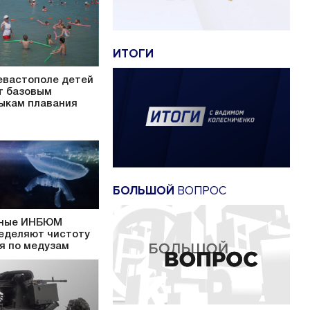
ИТОГИ
евастополе детей
т базовым
ыкам плавания
БОЛЬШОЙ
ВОПРОС
ные ИНБЮМ
еделяют чистоту
я по медузам