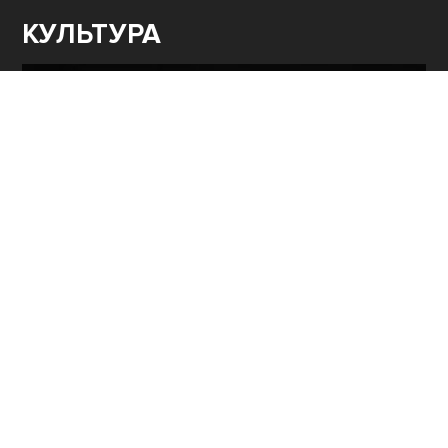
КУЛЬТУРА
Программы / Архив
Прямой эфир / Сюжеты