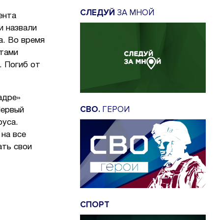
СЛЕДУЙ
ЗА МНОЙ
ента
и назвали
а. Во время
нтами
. Погиб от
адре»
СВО.
ГЕРОИ
Первый
руса.
на все
ать свои
СПОРТ