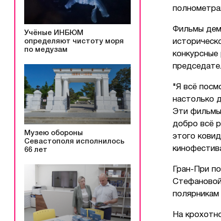
полнометра
Фильмы дем
Учёные ИНБЮМ
определяют чистоту моря
историческо
по медузам
конкурсные
председате
"Я всё посм
настолько д
Эти фильмы
добро всё р
Музею обороны
этого ковид
Севастополя исполнилось
кинофестив
66 лет
Гран-При п
Стефановой
полярникам
На крохотн