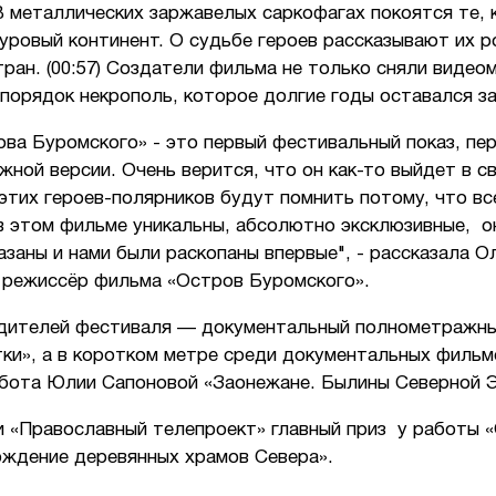
 металлических заржавелых саркофагах покоятся те, 
уровый континент. О судьбе героев рассказывают их 
тран. (00:57) Создатели фильма не только сняли видео
 порядок некрополь, которое долгие годы оставался 
ва Буромского» - это первый фестивальный показ, пер
ной версии. Очень верится, что он как-то выйдет в с
этих героев-полярников будут помнить потому, что вс
в этом фильме уникальны, абсолютно эксклюзивные, о
азаны и нами были раскопаны впервые", - рассказала О
 режиссёр фильма «Остров Буромского».
дителей фестиваля — документальный полнометражн
тки», а в коротком метре среди документальных филь
абота Юлии Сапоновой «Заонежане. Былины Северной 
и «Православный телепроект» главный приз у работы 
ождение деревянных храмов Севера».