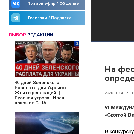
Прямой эфир / Общение
Телеграм / Подписка
ВЫБОР
РЕДАКЦИИ
.
На фес
опреде
40 дней Зеленского |
Расплата для Украины |
Ждите репараций! |
2020.10.24 13:11
Русская угроза | Иран
накажет США
VI Междун
«Святой В
В конкурсн