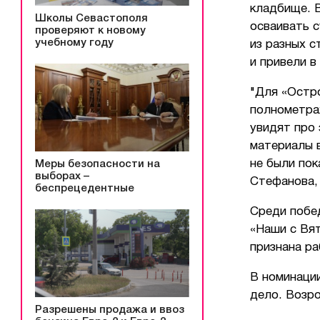
кладбище. В
Школы Севастополя
осваивать с
проверяют к новому
учебному году
из разных с
и привели в
"Для «Остро
полнометраж
увидят про 
материалы 
не были пок
Меры безопасности на
выборах –
Стефанова,
беспрецедентные
Среди побе
«Наши с Вя
признана р
В номинаци
дело. Возр
Разрешены продажа и ввоз