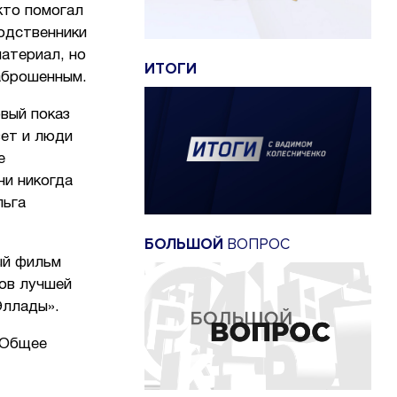
кто помогал
родственники
материал, но
ИТОГИ
заброшенным.
вый показ
вет и люди
е
ни никогда
льга
БОЛЬШОЙ
ВОПРОС
ый фильм
мов лучшей
Эллады».
«Общее