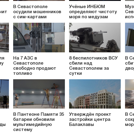
В Севастополе
Учёные ИНБЮМ
Муз
чит
осудили мошенников
определяют чистоту
Сев
с сим-картами
моря по медузам
исп
ля
На 7 АЗС в
8 беспилотников ВСУ
В С
му
Севастополе
сбили над
сби
свободно продают
Севастополем за
дво
топливо
сутки
В Пантеоне Памяти 35
Утверждён проект
В С
батареи обновили
застройки центра
сох
ады
мультимедийную
Балаклавы
мор
систему