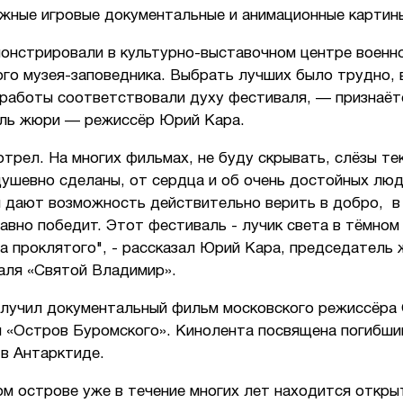
жные игровые документальные и анимационные картин
онстрировали в культурно-выставочном центре военн
го музея-заповедника. Выбрать лучших было трудно, 
 работы соответствовали духу фестиваля, — признаёт
ль жюри — режиссёр Юрий Кара.
отрел. На многих фильмах, не буду скрывать, слёзы те
ушевно сделаны, от сердца и об очень достойных люд
 дают возможность действительно верить в добро, в 
авно победит. Этот фестиваль - лучик света в тёмном
а проклятого", - рассказал Юрий Кара, председатель
аля «Святой Владимир».
олучил документальный фильм московского режиссёра
 «Остров Буромского». Кинолента посвящена погибши
 в Антарктиде.
ом острове уже в течение многих лет находится откры