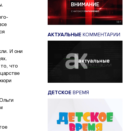
ы.
ого-
все
ся
АКТУАЛЬНЫЕ
КОММЕНТАРИИ
кли. И они
ях.
то, что
 царстве
 жюри
ДЕТСКОЕ
ВРЕМЯ
 Ольги
м
тое