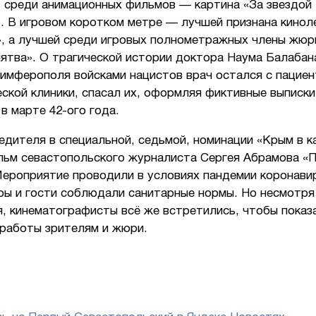
 среди анимационных фильмов — картина «За звездой
. В игровом коротком метре — лучшей признана кинол
», а лучшей среди игровых полнометражных члены жюр
ятва». О трагической истории доктора Наума Балабан
Симферополя войсками нацистов врач остался с пацие
ской клиники, спасал их, оформляя фиктивные выписки
 в марте 42-ого года.
дителя в специальной, седьмой, номинации «Крым в к
льм севастопольского журналиста Сергея Абрамова «
Мероприятие проводили в условиях пандемии коронави
ры и гости соблюдали санитарные нормы. Но несмотря 
, кинематографисты всё же встретились, чтобы показ
 работы зрителям и жюри.