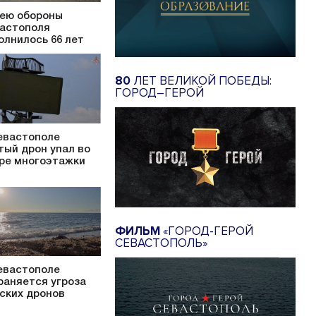
ею обороны
астополя
олнилось 66 лет
80
ЛЕТ ВЕЛИКОЙ ПОБЕДЫ:
ГОРОД–ГЕРОЙ
евастополе
тый дрон упал во
ре многоэтажки
ФИЛЬМ
«ГОРОД-ГЕРОЙ
СЕВАСТОПОЛЬ»
евастополе
раняется угроза
ских дронов