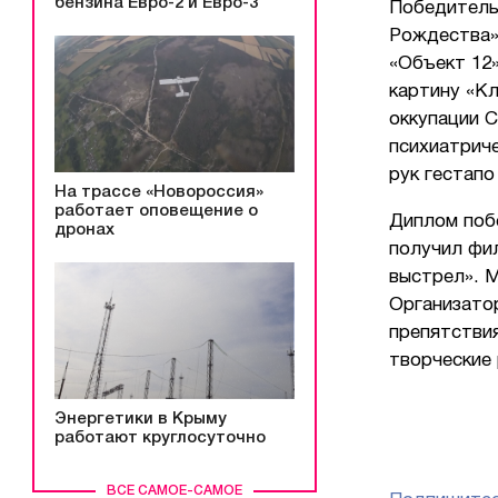
бензина Евро-2 и Евро-3
Победитель
Рождества»
«Объект 12
картину «Кл
оккупации 
психиатриче
рук гестапо
На трассе «Новороссия»
работает оповещение о
Диплом побе
дронах
получил фи
выстрел». 
Организато
препятствия
творческие
Энергетики в Крыму
работают круглосуточно
ВСЕ САМОЕ-САМОЕ