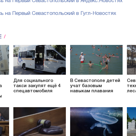
ь на Первый Севастопольский в Яндекс.Новостях
ь на Первый Севастопольский в Гугл-Новостях
Е
Для социального
В Севастополе детей
Сев
а
такси закупят ещё 4
учат базовым
тех
спецавтомобиля
навыкам плавания
лес
ы