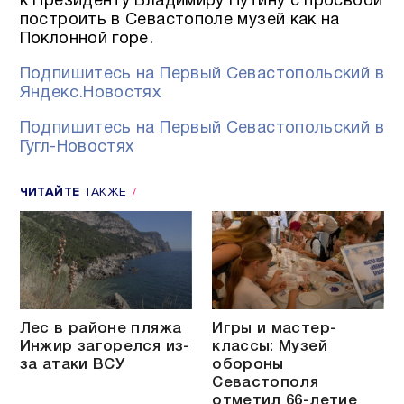
к Президенту Владимиру Путину с просьбой
построить в Севастополе музей как на
Поклонной горе.
Подпишитесь на Первый Севастопольский в
Яндекс.Новостях
Подпишитесь на Первый Севастопольский в
Гугл-Новостях
ЧИТАЙТЕ
ТАКЖЕ
Лес в районе пляжа
Игры и мастер-
Инжир загорелся из-
классы: Музей
за атаки ВСУ
обороны
Севастополя
отметил 66-летие