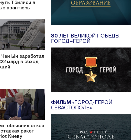
нуть Тбилиси в
ые авантюры
80
ЛЕТ ВЕЛИКОЙ ПОБЕДЫ:
ГОРОД–ГЕРОЙ
 Чен Ын заработал
$22 млрд в обход
кций
ФИЛЬМ
«ГОРОД-ГЕРОЙ
СЕВАСТОПОЛЬ»
мп объяснил отказ
оставках ракет
riot Киеву