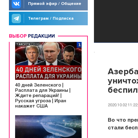
Прямой эфир / Общение
Телеграм / Подписка
ВЫБОР
РЕДАКЦИИ
.
Азерба
уничто
40 дней Зеленского |
беспил
Расплата для Украины |
Ждите репараций! |
Русская угроза | Иран
2020.10.02 11:22
накажет США
Во что пре
стали бес