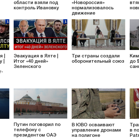
области взяли под
«Новороссия»
втя
контроль Ивановку
нормализовалось
нов
движение
я |
Эвакуация в Ялте |
Три страны создали
Ким
 |
Итог «40 дней»
оборонительный союз
до 
Зеленского
сан
т-
Путин поговорил по
В ЮВО осваивают
Тра
телефону с
управление дронами
в п
президентом ОАЭ
на полигоне
Pat