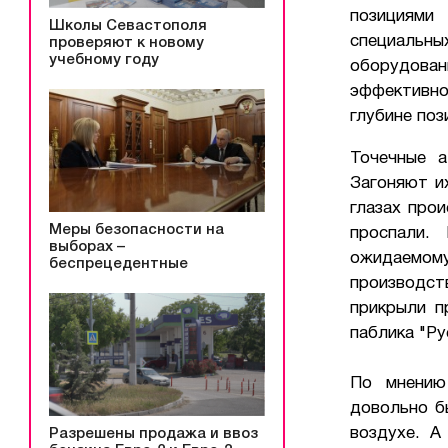
позициями
Школы Севастополя
специальн
проверяют к новому
учебному году
оборудова
эффективно
глубине поз
Точечные а
Загоняют и
глазах про
Меры безопасности на
проспали.
выборах –
ожидаемому
беспрецедентные
производс
прикрыли п
паблика "Ру
По мнению
довольно б
воздухе. А
Разрешены продажа и ввоз