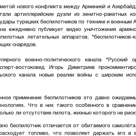
иметой нового конфликта между Арменией и Азербайд
тали артиллерийские дуэли из зенитно-ракетных ко
 удары турецких беспилотников по технике и военным 
на ежедневно публикует видео уничтожения армян
пилотных летательных аппаратов, "беспилотников-к
щих снарядов.
лярного военно-политического канала "Русский о
ксперт-востоковед Игорь Димитриев прокомментир
ьского канала новые реалии войны с широким исп
нное применение беспилотников это давно ожидаем
хнологиях. Что в них такого особенного в сравнени
олько ли отсутствие пилота, жизнью которого не риск
вно беспилотник отличается от обитаемого самолёта.
расходует топливо, что позволяет держать его в 