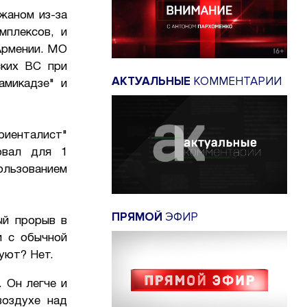
жаном из-за
мплексов, и
Армении. МО
ских ВС при
АКТУАЛЬНЫЕ
КОММЕНТАРИИ
амикадзе" и
риенталист"
овал для 1
ользованием
ПРЯМОЙ
ЭФИР
ый прорыв в
и с обычной
уют? Нет.
 Он легче и
воздухе над