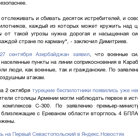
езопаснее.
 отслеживать и сбивать десяток истребителей, и совс
илотников, каждый из которых может кружить над ц
 от такой угрозы нужна дорогая и насыщенная с
каждой стране по карману", - заключил Димитриев.
7 сентября Азербайджан заявил
, что военные си
населенные пункты на линии соприкосновения в Караб
бли люди, как военные, так и гражданские. По заявле
воздушным атакам.
на 2 октября
турецкие беспилотники появились уже не
ители столицы Армении могли наблюдать первое в ист
 комплексов С-300. По заявлению премьер-минис
 близлежащие с Ереваном области вторглось 4 БПЛА.
ожены.
ь на Первый Севастопольский в Яндекс.Новостях