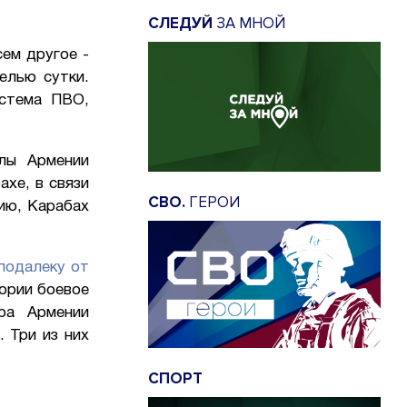
СЛЕДУЙ
ЗА МНОЙ
ем другое -
елью сутки.
истема ПВО,
лы Армении
ахе, в связи
СВО.
ГЕРОИ
нию, Карабах
подалеку от
ории боевое
тра Армении
 Три из них
СПОРТ