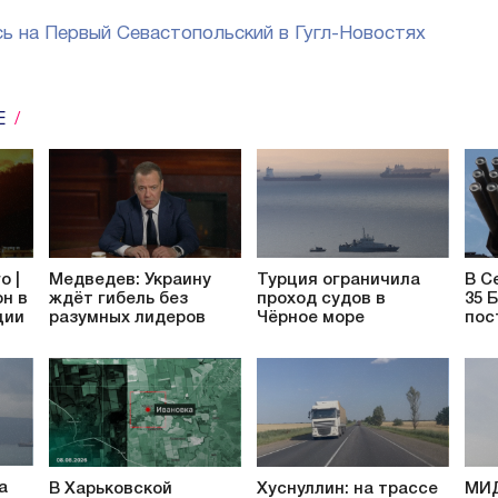
ь на Первый Севастопольский в Гугл-Новостях
Е
о |
Медведев: Украину
Турция ограничила
В С
он в
ждёт гибель без
проход судов в
35 
ции
разумных лидеров
Чёрное море
пос
а
В Харьковской
Хуснуллин: на трассе
МИД