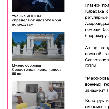
Главной пр
Карабаха с
Учёные ИНБЮМ
регулярные
определяют чистоту моря
Азербайджа
по медузам
помощи бес
барражирую
Автор попу
военный э
Севастопол
Музею обороны
БПЛА.
Севастополя исполнилось
66 лет
"Массирова
военных те
авиацией? Т
Конструкти
экономнее 