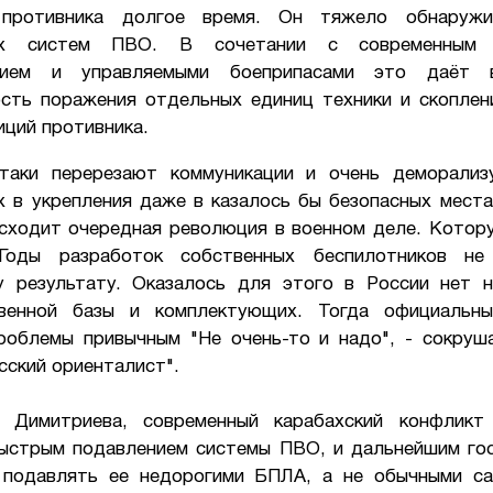
 противника долгое время. Он тяжело обнаружи
ых систем ПВО. В сочетании с современным 
нием и управляемыми боеприпасами это даёт 
сть поражения отдельных единиц техники и скоплен
иций противника.
таки перерезают коммуникации и очень деморализ
х в укрепления даже в казалось бы безопасных места
исходит очередная революция в военном деле. Котор
 Годы разработок собственных беспилотников не
 результату. Оказалось для этого в России нет 
твенной базы и комплектующих. Тогда официальны
роблемы привычным "Не очень-то и надо", - сокруш
сский ориенталист".
 Димитриева, современный карабахский конфликт 
ыстрым подавлением системы ПВО, и дальнейшим го
 подавлять ее недорогими БПЛА, а не обычными с