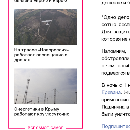
бензина Евро-2 и Евро-3
дешевле и б
"Одно дело
сотню бесп
Для защиты
которая не 
На трассе «Новороссия»
Напомним,
2
работает оповещение о
обстреляли 
дронах
с чем, поги
подвергся 
В ночь с 1 
Еревана
. Ж
применение
Пашиняна в
Энергетики в Крыму
работают круглосуточно
были уничт
Подпишитес
ВСЕ САМОЕ-САМОЕ