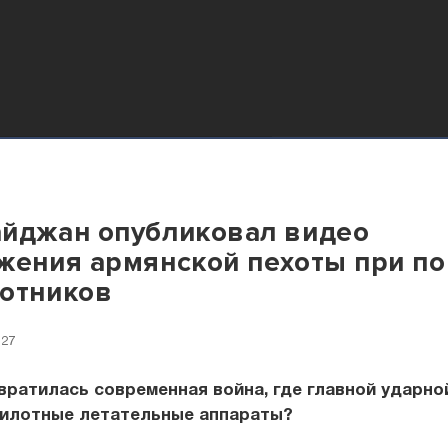
йджан опубликовал видео
жения армянской пехоты при п
отников
:27
вратилась современная война, где главной ударно
пилотные летательные аппараты?