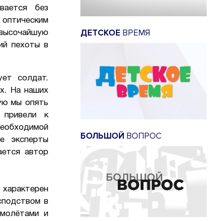
вается без
оптическим
ДЕТСКОЕ
ВРЕМЯ
высочайшую
ий пехоты в
ует солдат.
х. На наших
ую мы опять
 привели к
необходимой
БОЛЬШОЙ
ВОПРОС
е эксперты
ается автор
характерен
сподством в
амолётами и