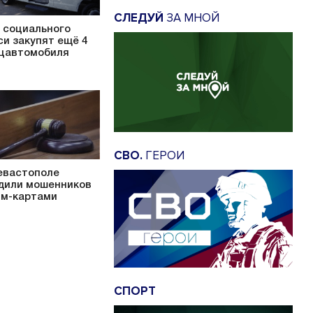
СЛЕДУЙ
ЗА МНОЙ
 социального
си закупят ещё 4
цавтомобиля
СВО.
ГЕРОИ
евастополе
дили мошенников
им-картами
СПОРТ