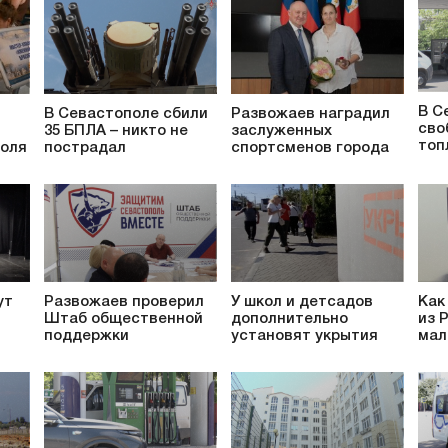
В С
В Севастополе сбили
Развожаев наградил
сво
35 БПЛА – никто не
заслуженных
топ
поля
пострадал
спортсменов города
ут
Развожаев проверил
У школ и детсадов
Как
Штаб общественной
дополнительно
из 
поддержки
установят укрытия
мал