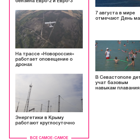
бензина Евро-2 и Евро-3
7 августа в мире
отмечают День ма
На трассе «Новороссия»
работает оповещение о
дронах
В Севастополе де
учат базовым
навыкам плавания
Энергетики в Крыму
работают круглосуточно
ВСЕ САМОЕ-САМОЕ