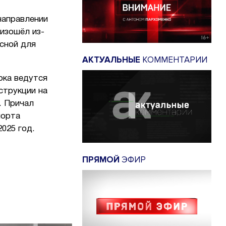
направлении
оизошёл из-
асной для
АКТУАЛЬНЫЕ
КОММЕНТАРИИ
ока ведутся
струкции на
. Причал
порта
025 год.
ПРЯМОЙ
ЭФИР