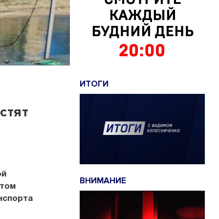
ИТОГИ
стят
ой
ВНИМАНИЕ
этом
нспорта