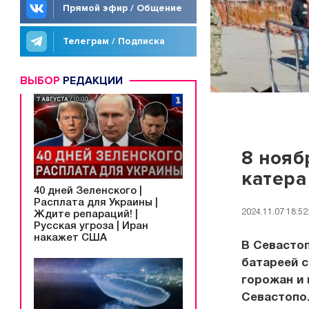
Прямой эфир / Общение
Телеграм / Подписка
ВЫБОР
РЕДАКЦИИ
8 нояб
катера
40 дней Зеленского |
Расплата для Украины |
2024.11.07 18:52
Ждите репараций! |
Русская угроза | Иран
накажет США
В Севасто
батареей с
горожан и 
Севастопо