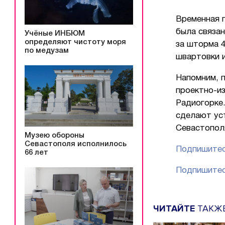
Временная 
была связан
Учёные ИНБЮМ
определяют чистоту моря
за шторма 4
по медузам
швартовки 
Напомним, 
проектно-и
Радиогорке.
сделают ус
Севастопол
Музею обороны
Севастополя исполнилось
Подпишитес
66 лет
Подпишитес
ЧИТАЙТЕ
ТАКЖ