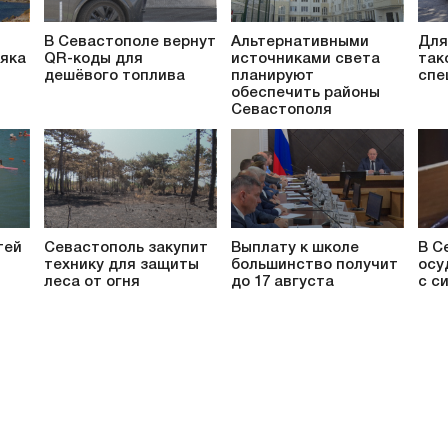
В Севастополе вернут
Альтернативными
Для
яка
QR-коды для
источниками света
так
дешёвого топлива
планируют
спе
обеспечить районы
Севастополя
тей
Севастополь закупит
Выплату к школе
В С
технику для защиты
большинство получит
осу
леса от огня
до 17 августа
с с