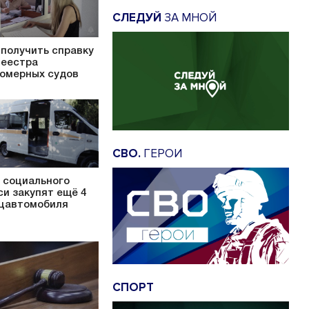
СЛЕДУЙ
ЗА МНОЙ
 получить справку
Реестра
омерных судов
СВО.
ГЕРОИ
 социального
си закупят ещё 4
цавтомобиля
СПОРТ