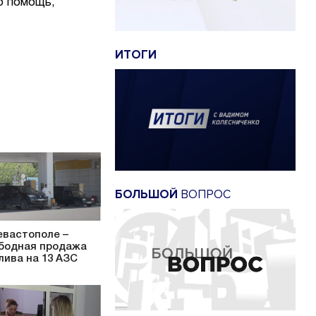
ю помощь,
ИТОГИ
БОЛЬШОЙ
ВОПРОС
евастополе –
бодная продажа
лива на 13 АЗС