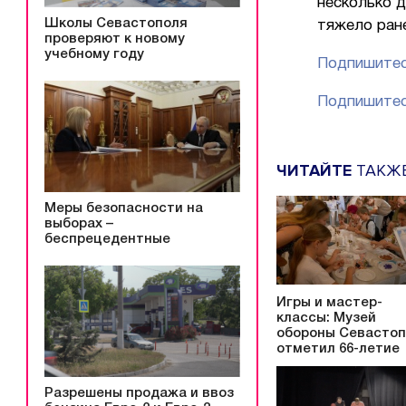
несколько 
Школы Севастополя
тяжело ран
проверяют к новому
учебному году
Подпишитес
Подпишитес
ЧИТАЙТЕ
ТАКЖ
Меры безопасности на
выборах –
беспрецедентные
Игры и мастер-
классы: Музей
обороны Севасто
отметил 66-летие
Разрешены продажа и ввоз