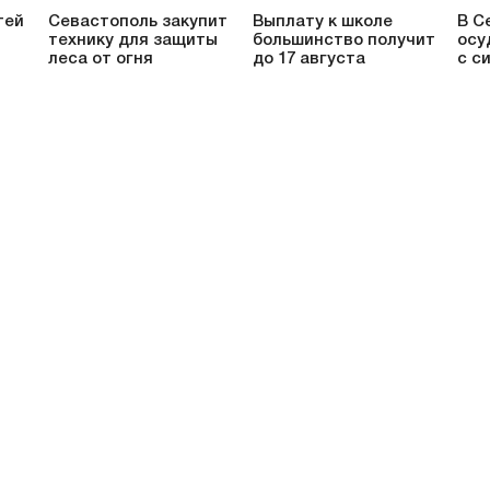
тей
Севастополь закупит
Выплату к школе
В С
технику для защиты
большинство получит
осу
леса от огня
до 17 августа
с с