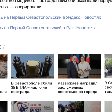
десятков медиков. Пострадавшим они оказывали перву
еных — оперировали.
ь на Первый Севастопольский в Яндекс.Новостях
ь на Первый Севастопольский в Гугл-Новостях
Е
В С
В Севастополе сбили
Развожаев наградил
сво
35 БПЛА – никто не
заслуженных
топ
поля
пострадал
спортсменов города