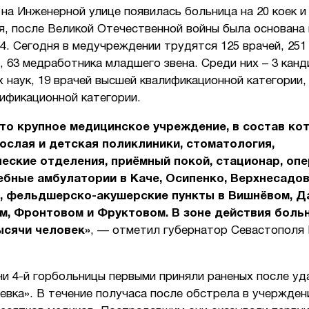
 на Инженерной улице появилась больница на 20 коек и
я, после Великой Отечественной войны была основана
4. Сегодня в медучреждении трудятся 125 врачей, 251
 63 медработника младшего звена. Среди них – 3 кан
 наук, 19 врачей высшей квалификационной категории,
ификационной категории.
то крупное медицинское учреждение, в состав ко
ослая и детская поликлиники, стоматология,
еские отделения, приёмный покой, стационар, оп
ебные амбулатории в Каче, Осипенко, Верхнесадо
, фельдшерско-акушерские пункты в Вишнёвом, Д
м, Фронтовом и Фруктовом. В зоне действия боль
ысячи человек»
, — отметил губернатор Севастополя
чи 4-й горбольницы первыми приняли раненых после уд
евка». В течение получаса после обстрела в учержден