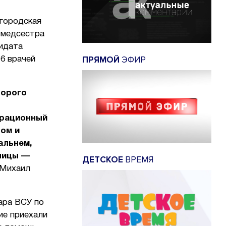
 городская
 медсестра
дидата
ПРЯМОЙ
ЭФИР
 6 врачей
торого
ерационный
вом и
альнем,
ницы —
ДЕТСКОЕ
ВРЕМЯ
 Михаил
ара ВСУ по
ие приехали