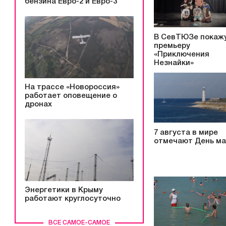
бензина Евро-2 и Евро-3
В СевТЮЗе покаж
премьеру
«Приключения
Незнайки»
На трассе «Новороссия»
работает оповещение о
дронах
7 августа в мире
отмечают День ма
Энергетики в Крыму
работают круглосуточно
ВСЕ САМОЕ-САМОЕ