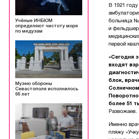
В 1921 году
амбулатори
Учёные ИНБЮМ
больница №
определяют чистоту моря
и фельдшер,
по медузам
медицинских
первой квал
«Сегодня э
входят взр
диагностич
блок, врач
Музею обороны
Солнечном
Севастополя исполнилось
66 лет
Поворотно
более 51 т
Развожаев.
Именно вра
пляжу «Учку