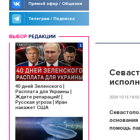
Прямой эфир / Общение
Телеграм / Подписка
ВЫБОР
РЕДАКЦИИ
Севаст
исполн
40 дней Зеленского |
Расплата для Украины |
Ждите репараций! |
2024.10.15 16:55
Русская угроза | Иран
накажет США
Севастопол
основания 
помощь па