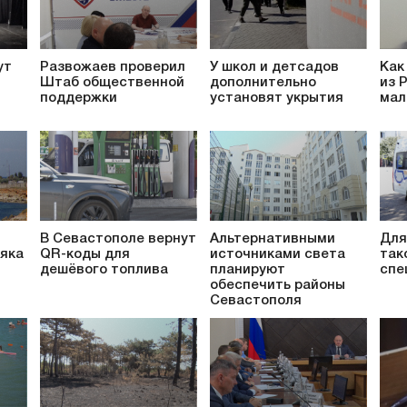
ут
Развожаев проверил
У школ и детсадов
Как
Штаб общественной
дополнительно
из 
поддержки
установят укрытия
мал
В Севастополе вернут
Альтернативными
Для
яка
QR-коды для
источниками света
так
дешёвого топлива
планируют
спе
обеспечить районы
Севастополя