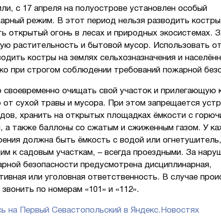
ли, с 17 апреля на полуострове установлен особый
арный режим. В этот период нельзя разводить костры
ть открытый огонь в лесах и природных экосистемах. 
хую растительность и бытовой мусор. Использовать о
водить костры на землях сельхозназначения и населён
ко при строгом соблюдении требований пожарной без
 своевременно очищать свой участок и прилегающую 
 от сухой травы и мусора. При этом запрещается уст
одов, хранить на открытых площадках ёмкости с горюч
, а также баллоны со сжатым и сжиженным газом. У к
оения должна быть ёмкость с водой или огнетушитель,
им к садовым участкам, – всегда проездными. За нару
арной безопасности предусмотрена дисциплинарная,
тивная или уголовная ответственность. В случае про
звонить по номерам «101» и «112».
ь на Первый Севастопольский в Яндекс.Новостях