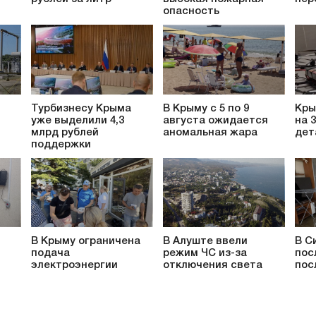
опасность
Турбизнесу Крыма
В Крыму с 5 по 9
Кры
уже выделили 4,3
августа ожидается
на 
млрд рублей
аномальная жара
дет
поддержки
В Крыму ограничена
В Алуште ввели
В С
подача
режим ЧС из-за
пос
электроэнергии
отключения света
пос