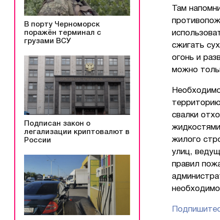
Там напомни
противопож
В порту Черноморск
поражён терминал с
использова
грузами ВСУ
сжигать су
огонь и раз
можно толь
Необходимо
территорию
свалки отх
Подписан закон о
жидкостями
легализации криптовалют в
жилого стр
России
улиц, ведущ
правил пож
администра
необходимо 
Подпишитес