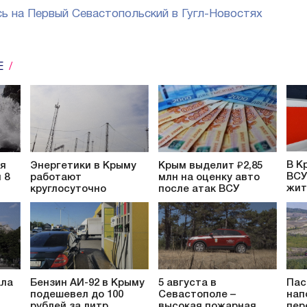
ь на Первый Севастопольский в Гугл-Новостях
Е
В К
ся
Энергетики в Крыму
Крым выделит ₽2,85
ВСУ
 8
работают
млн на оценку авто
жит
круглосуточно
после атак ВСУ
ала
Бензин АИ-92 в Крыму
5 августа в
Пас
подешевел до 100
Севастополе –
нап
рублей за литр
высокая пожарная
пер