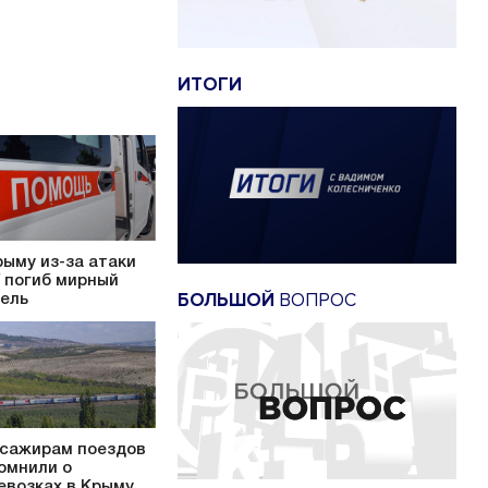
ИТОГИ
рыму из-за атаки
 погиб мирный
БОЛЬШОЙ
ВОПРОС
ель
сажирам поездов
омнили о
евозках в Крыму