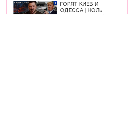
ГОРЯТ КИЕВ И
ОДЕССА | НОЛЬ
СБИТЫХ РАКЕТ |
WILDBERRIES ИДЁТ В
КАЗАХСТАН | ЗВОНОК
ПУТИНУ ИЗ АМЕРИКИ
В ПОРТУ
ЧЕРНОМОРСК
ПОРАЖЁН ТЕРМИНАЛ
С ГРУЗАМИ ВСУ
ПОДПИСАН ЗАКОН О
ЛЕГАЛИЗАЦИИ
КРИПТОВАЛЮТ В
РОССИИ
БЕНЗИН АИ-92 В
КРЫМУ ПОДЕШЕВЕЛ
ДО 100 РУБЛЕЙ ЗА
ЛИТР