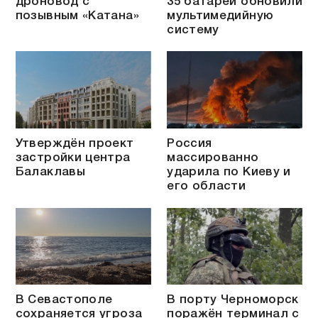
дроновод с
35 батареи обновили
позывным «Катана»
мультимедийную
систему
Утверждён проект
Россия
застройки центра
массированно
Балаклавы
ударила по Киеву и
его области
В Севастополе
В порту Черноморск
сохраняется угроза
поражён терминал с