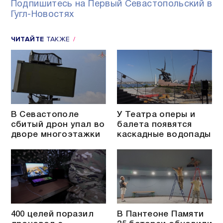
Подпишитесь на Первый Севастопольский в
Гугл-Новостях
ЧИТАЙТЕ
ТАКЖЕ
В Севастополе
У Театра оперы и
сбитый дрон упал во
балета появятся
дворе многоэтажки
каскадные водопады
400 целей поразил
В Пантеоне Памяти