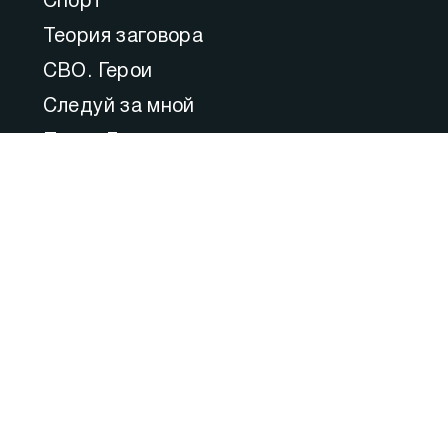
Спорт
Теория заговора
СВО. Герои
Следуй за мной
Пульс Города
Прямой эфир
Медицина
Культура
Федеральное значение
Актуальные комментарии
Образование
80 ЛЕТ ВЕЛИКОЙ ПОБЕДЫ: Город–
Герой