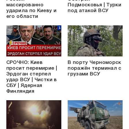
массированно
Подмосковья | Турки
ударила по Киеву и
под атакой ВСУ
его области
СРОЧНО: Киев
В порту Черноморск
просит перемирие |
поражён терминал с
Эрдоган стерпел
грузами ВСУ
удар ВСУ | Чистки в
СБУ | Ядерная
Финляндия