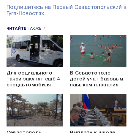
Подпишитесь на Первый Севастопольский в
Гугл-Новостях
ЧИТАЙТЕ
ТАКЖЕ
Для социального
В Севастополе
такси закупят ещё 4
детей учат базовым
спецавтомобиля
навыкам плавания
Севастополь
Выплату к школе