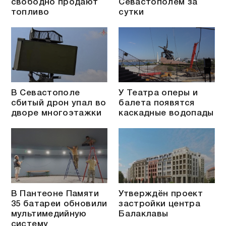
свободно продают
Севастополем за
топливо
сутки
В Севастополе
У Театра оперы и
сбитый дрон упал во
балета появятся
дворе многоэтажки
каскадные водопады
В Пантеоне Памяти
Утверждён проект
35 батареи обновили
застройки центра
мультимедийную
Балаклавы
систему