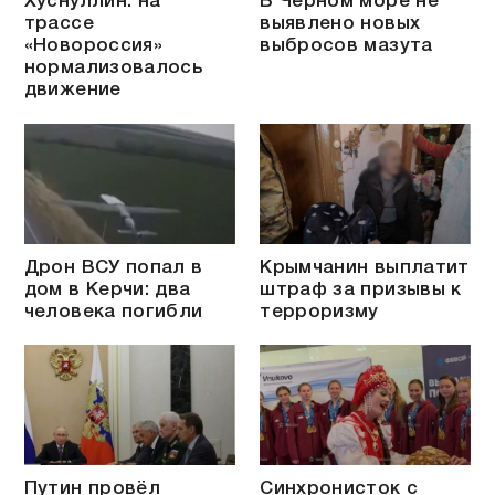
Хуснуллин: на
В Чёрном море не
трассе
выявлено новых
«Новороссия»
выбросов мазута
нормализовалось
движение
Дрон ВСУ попал в
Крымчанин выплатит
дом в Керчи: два
штраф за призывы к
человека погибли
терроризму
Путин провёл
Синхронисток с