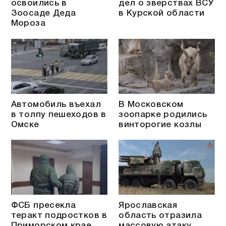
освоились в
дел о зверствах ВСУ
Зоосаде Деда
в Курской области
Мороза
Автомобиль въехал
В Московском
в толпу пешеходов в
зоопарке родились
Омске
винторогие козлы
ФСБ пресекла
Ярославская
теракт подростков в
область отразила
Приморском крае
массовую атаку